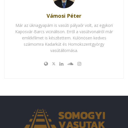
Vámosi Péter
Már az üknagyapám is vasúti pályaőr volt, az egykori
Kaposvár-Barcs vicinálison. Erről a vasútvonalról már
emlékfilmet is készítettem. Különösen kedves
számomra Kadarkút és Homokszentgyörgy
vasútállomása.