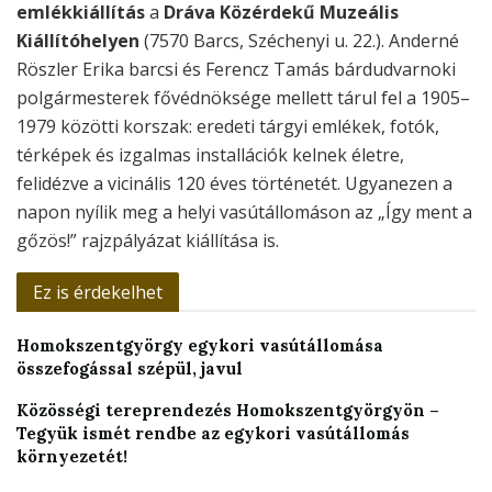
emlékkiállítás
a
Dráva Közérdekű Muzeális
Kiállítóhelyen
(7570 Barcs, Széchenyi u. 22.). Anderné
Röszler Erika barcsi és Ferencz Tamás bárdudvarnoki
polgármesterek fővédnöksége mellett tárul fel a 1905–
1979 közötti korszak: eredeti tárgyi emlékek, fotók,
térképek és izgalmas installációk kelnek életre,
felidézve a vicinális 120 éves történetét. Ugyanezen a
napon nyílik meg a helyi vasútállomáson az „Így ment a
gőzös!” rajzpályázat kiállítása is.
Ez is érdekelhet
Homokszentgyörgy egykori vasútállomása
összefogással szépül, javul
Közösségi tereprendezés Homokszentgyörgyön –
Tegyük ismét rendbe az egykori vasútállomás
környezetét!