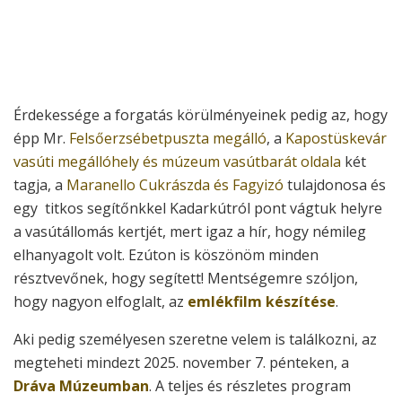
Érdekessége a forgatás körülményeinek pedig az, hogy
épp Mr.
Felsőerzsébetpuszta megálló
, a
Kapostüskevár
vasúti megállóhely és múzeum vasútbarát oldala
két
tagja, a
Maranello Cukrászda és Fagyizó
tulajdonosa és
egy titkos segítőnkkel Kadarkútról pont vágtuk helyre
a vasútállomás kertjét, mert igaz a hír, hogy némileg
elhanyagolt volt. Ezúton is köszönöm minden
résztvevőnek, hogy segített! Mentségemre szóljon,
hogy nagyon elfoglalt, az
emlékfilm készítése
.
Aki pedig személyesen szeretne velem is találkozni, az
megteheti mindezt 2025. november 7. pénteken, a
Dráva Múzeumban
. A teljes és részletes program