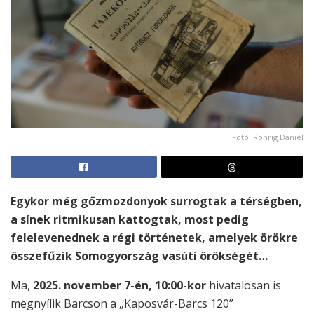
Fotó: Röhrig Dániel
Egykor még gőzmozdonyok surrogtak a térségben,
a sínek ritmikusan kattogtak, most pedig
felelevenednek a régi történetek, amelyek örökre
összefűzik Somogyország vasúti örökségét…
Ma,
2025. november 7-én, 10:00-kor
hivatalosan is
megnyílik Barcson a „Kaposvár-Barcs 120”