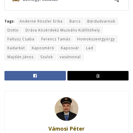
Tags:
Anderné Röszler Erika
Barcs
Bárdudvarnok
Dotto
Dráva Közérdekű Muzeális Kiállítóhely
Faltusz Csaba
Ferencz Tamás
Homokszentgyörgy
Kadarkút
Kaposmérő
Kaposvár
Lad
Majdán János
Szulok
vasútvonal
Vámosi Péter