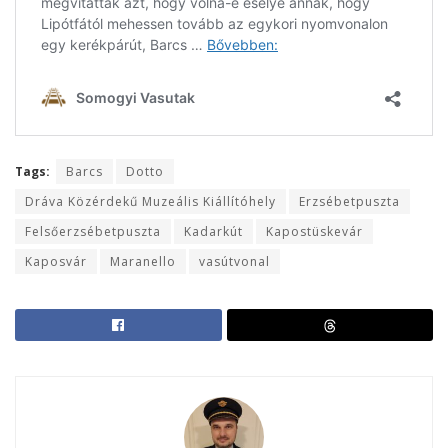
Tags:
Barcs
Dotto
Dráva Közérdekű Muzeális Kiállítóhely
Erzsébetpuszta
Felsőerzsébetpuszta
Kadarkút
Kapostüskevár
Kaposvár
Maranello
vasútvonal