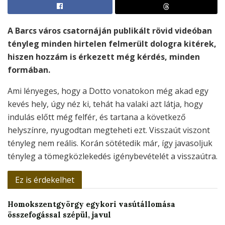
A Barcs város csatornáján publikált rövid videóban
tényleg minden hirtelen felmerült dologra kitérek,
hiszen hozzám is érkezett még kérdés, minden
formában.
Ami lényeges, hogy a Dotto vonatokon még akad egy
kevés hely, úgy néz ki, tehát ha valaki azt látja, hogy
indulás előtt még felfér, és tartana a következő
helyszínre, nyugodtan megteheti ezt. Visszaút viszont
tényleg nem reális. Korán sötétedik már, így javasoljuk
tényleg a tömegközlekedés igénybevételét a visszaútra.
Ez is érdekelhet
Homokszentgyörgy egykori vasútállomása
összefogással szépül, javul