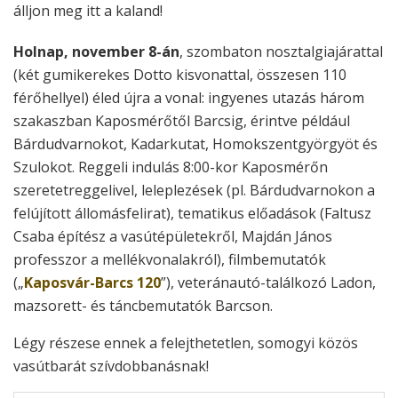
álljon meg itt a kaland!
Holnap, november 8-án
, szombaton nosztalgiajárattal
(két gumikerekes Dotto kisvonattal, összesen 110
férőhellyel) éled újra a vonal: ingyenes utazás három
szakaszban Kaposmérőtől Barcsig, érintve például
Bárdudvarnokot, Kadarkutat, Homokszentgyörgyöt és
Szulokot. Reggeli indulás 8:00-kor Kaposmérőn
szeretetreggelivel, leleplezések (pl. Bárdudvarnokon a
felújított állomásfelirat), tematikus előadások (Faltusz
Csaba építész a vasútépületekről, Majdán János
professzor a mellékvonalakról), filmbemutatók
(„
Kaposvár-Barcs 120
”), veteránautó-találkozó Ladon,
mazsorett- és táncbemutatók Barcson.
Légy részese ennek a felejthetetlen, somogyi közös
vasútbarát szívdobbanásnak!