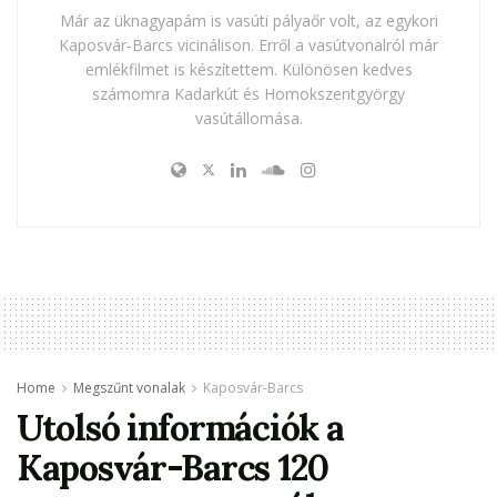
Már az üknagyapám is vasúti pályaőr volt, az egykori
Kaposvár-Barcs vicinálison. Erről a vasútvonalról már
emlékfilmet is készítettem. Különösen kedves
számomra Kadarkút és Homokszentgyörgy
vasútállomása.
Home
Megszűnt vonalak
Kaposvár-Barcs
Utolsó információk a
Kaposvár-Barcs 120