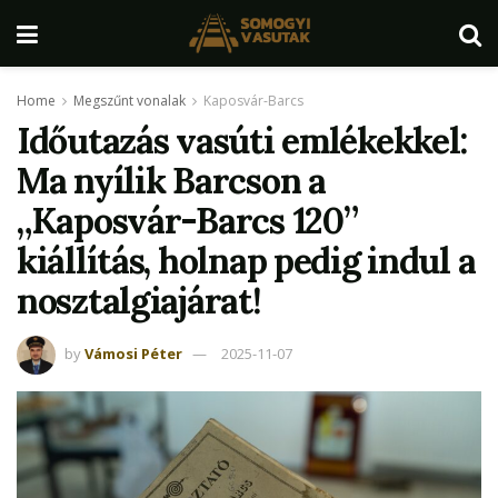
Home
Megszűnt vonalak
Kaposvár-Barcs
Időutazás vasúti emlékekkel:
Ma nyílik Barcson a
„Kaposvár-Barcs 120”
kiállítás, holnap pedig indul a
nosztalgiajárat!
by
Vámosi Péter
2025-11-07