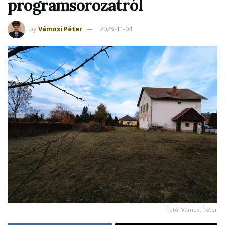
programsorozatról
by
Vámosi Péter
2025-11-04
Fotó: Vámosi Péter