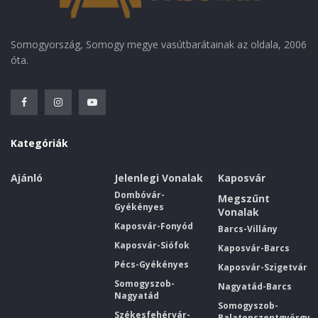
Somogyország, Somogy megye vasútbarátainak az oldala, 2006
óta.
Kategóriák
Ajánló
Jelenlegi Vonalak
Kaposvár
Dombóvár-
Megszűnt
Gyékényes
Vonalak
Kaposvár-Fonyód
Barcs-Villány
Kaposvár-Siófok
Kaposvár-Barcs
Pécs-Gyékényes
Kaposvár-Szigetvár
Somogyszob-
Nagyatád-Barcs
Nagyatád
Somogyszob-
Székesfehérvár-
Balatonszentgyörgy