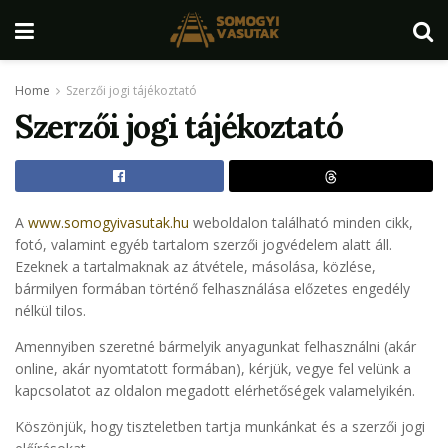
Home
Szerzői jogi tájékoztató
Szerzői jogi tájékoztató
A
www.somogyivasutak.hu
weboldalon található minden cikk,
fotó, valamint egyéb tartalom szerzői jogvédelem alatt áll.
Ezeknek a tartalmaknak az átvétele, másolása, közlése,
bármilyen formában történő felhasználása előzetes engedély
nélkül tilos.
Amennyiben szeretné bármelyik anyagunkat felhasználni (akár
online, akár nyomtatott formában), kérjük, vegye fel velünk a
kapcsolatot az oldalon megadott elérhetőségek valamelyikén.
Köszönjük, hogy tiszteletben tartja munkánkat és a szerzői jogi