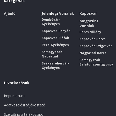
Kategóriák
Ajánló
Jelenlegi Vonalak
Kaposvár
Dombóvár-
Megszűnt
Gyékényes
Vonalak
Kaposvár-Fonyód
Barcs-Villány
Kaposvár-Siófok
Kaposvár-Barcs
Pécs-Gyékényes
Kaposvár-Szigetvár
Somogyszob-
Nagyatád-Barcs
Nagyatád
Somogyszob-
Székesfehérvár-
Balatonszentgyörgy
Gyékényes
Hivatkozások
Impresszum
Adatkezelési tájékoztató
Szerzői jogi tájékoztató