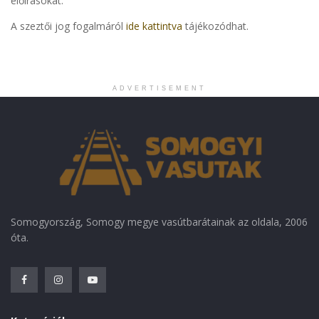
előírásokat.
A szeztői jog fogalmáról
ide kattintva
tájékozódhat.
ADVERTISEMENT
Somogyország, Somogy megye vasútbarátainak az oldala, 2006
óta.