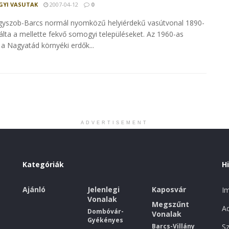
YI VASUTAK
2007-04-12
0
yszob-Barcs normál nyomközű helyiérdekű vasútvonal 1890-
gálta a mellette fekvő somogyi településeket. Az 1960-as
a Nagyatád környéki erdők...
ADVERTISEMENT
Kategóriák
H
Ajánló
Jelenlegi
Kaposvár
I
Vonalak
Megszűnt
Ad
Dombóvár-
Vonalak
Gyékényes
Barcs-Villány
Sz