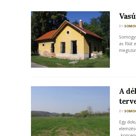
Vasú
BY
SOMOG
Somogysz
as főút 
megszünt
A dé
terv
BY
SOMOG
Egy dok
elemzésé
„koncepc