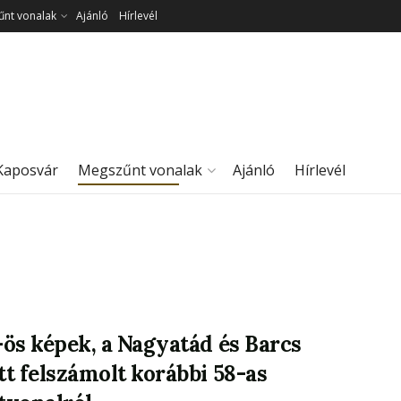
nt vonalak
Ajánló
Hírlevél
Kaposvár
Megszűnt vonalak
Ajánló
Hírlevél
-ös képek, a Nagyatád és Barcs
tt felszámolt korábbi 58-as