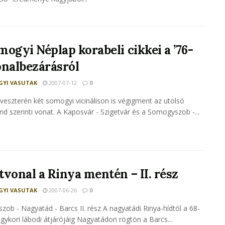
mogyi Néplap korabeli cikkei a ’76-
onalbezárásról
YI VASUTAK
2007-07-12
0
lveszterén két somogyi vicinálison is végigment az utolsó
d szerinti vonat. A Kaposvár - Szigetvár és a Somogyszob -...
tvonal a Rinya mentén – II. rész
YI VASUTAK
2007-06-26
0
ob - Nagyatád - Barcs II. rész A nagyatádi Rinya-hídtól a 68-
egykori lábodi átjárójáig Nagyatádon rögtön a Barcs...