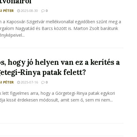
tvonalról
I PÉTER
2025-08-30
0
 a Kaposvár-Szigetvár mellékvonallal egyidőben szűnt meg a
orgalom Nagyatád és Barcs között is. Marton Zsolt barátunk
ényképeivel...
s, hogy jó helyen van ez a kerítés a
etegi-Rinya patak felett?
I PÉTER
2025-07-16
0
 lett figyelmes arra, hogy a Görgetegi-Rinya patak egykori
ídja kissé érdekesen módosult, amit sem ő, sem mi nem...