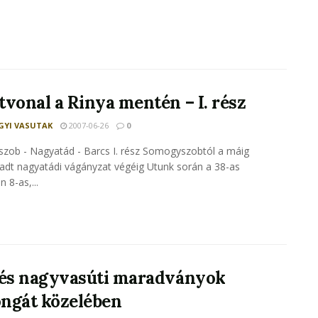
tvonal a Rinya mentén – I. rész
YI VASUTAK
2007-06-26
0
zob - Nagyatád - Barcs I. rész Somogyszobtól a máig
dt nagyatádi vágányzat végéig Utunk során a 38-as
 8-as,...
 és nagyvasúti maradványok
ngát közelében