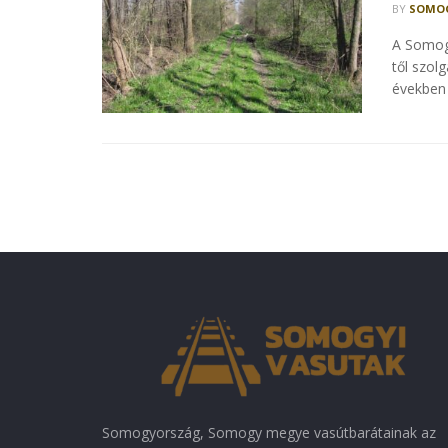
BY
SOMOG
A Somog
től szol
években 
Somogyország, Somogy megye vasútbarátainak az