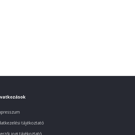
ivatkozások
mpresszum
atkezelési tájékoztató
erzői jogi tájékoztató