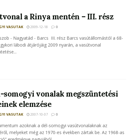
tvonal a Rinya mentén – III. rész
YI VASUTAK
2009-12-18
0
ob - Nagyatád - Barcs III. rész Barcs vasútállomástól a 68-
egykori lábodi átjárójáig 2009 nyarán, a vasútvonal
etése...
l-somogyi vonalak megszüntetési
einek elemzése
YI VASUTAK
2007-10-07
0
umentum azoknak a dél-somogyi vasútvonalaknak az
ről, melyeket még az 1970-es években zártak be. Az 1968-as
ió” eredménye nagyjából...