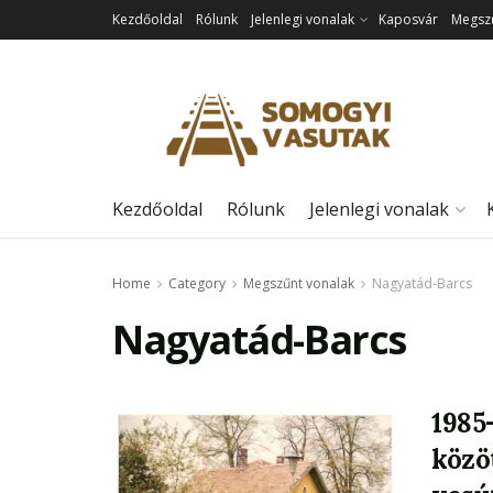
Kezdőoldal
Rólunk
Jelenlegi vonalak
Kaposvár
Megszű
Kezdőoldal
Rólunk
Jelenlegi vonalak
Home
Category
Megszűnt vonalak
Nagyatád-Barcs
Nagyatád-Barcs
1985
közö