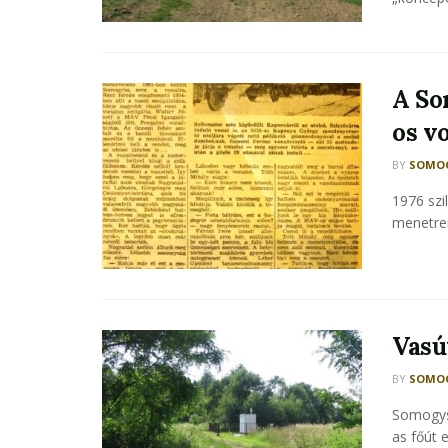
A So
os v
BY
SOMOG
1976 szi
menetren
Vasú
BY
SOMOG
Somogysz
as főút 