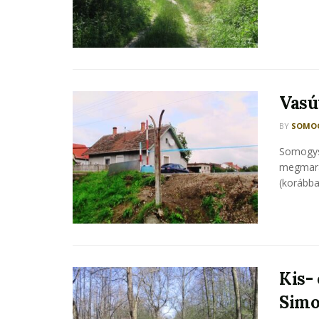
Vasú
BY
SOMOG
Somogys
megmara
(korábban
Kis-
Simo