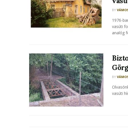
vasú
BY
VÁMOS
1976-ban
vasúti f
analóg f
Bizto
Görg
BY
VÁMOS
Olvasónk
vasúti h