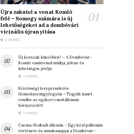
Újra zakatol a vonat Komló
felé – Somogy számára is új
lehetőségeket ad a dombóvári
vicinális újranyitása
0 SHARES
Új korszak küszöbén? – A Dombóvár-
Komló vasútvonal múltja, jelene és
lehetséges jövője
0 SHARES
Közösségi tereprendezés
Homokszentgyörgyön – Tegyük ismét
rendbe az egykori vasútállomás
környezetét!
0 SHARES
Csoma–Szabadi állomás – Egy középállomás
története és mindennapjai a Dombóvár–