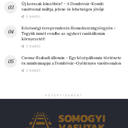
Új korszak küszöbén? – A Dombóvár-Komló
vasútvonal múltja, jelene és lehetséges jövője
0 SHARES
Közösségi tereprendezés Homokszentgyörgyön –
Tegyük ismét rendbe az egykori vasútállomás
környezetét!
0 SHARES
Csoma–Szabadi állomás – Egy középállomás története
és mindennapjai a Dombóvár–Gyékényes vasútvonalon
0 SHARES
ADVERTISEMENT