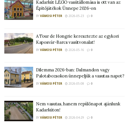
Kadarkút LEGO vasútállomása is ott van az
Építőjátékok Ünnepe 2026-on
BY
VÁMOSI PÉTER
2026-05-23
0
A Tour de Hongrie keresztezte az egykori
Kaposvár-Barcs vasútvonalat!
BY
VÁMOSI PÉTER
2026-05-16
0
Dilemma 2026-ban: Dalmandon vagy
Palotabozsokon ünnepeljük a vasutas napot?
BY
VÁMOSI PÉTER
2026-05-08
0
Nem vasutas, hanem repülőnapot ajánlunk
Kadarkúton!
BY
VÁMOSI PÉTER
2026-04-29
0