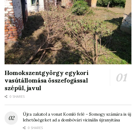
Homokszentgyörgy egykori
vasútállomása összefogással
szépül, javul
0 SHARES
Újra zakatol a vonat Komló felé – Somogy számára is új
lehetőségeket ad a dombóvári vicinális újranyitása
0 SHARES