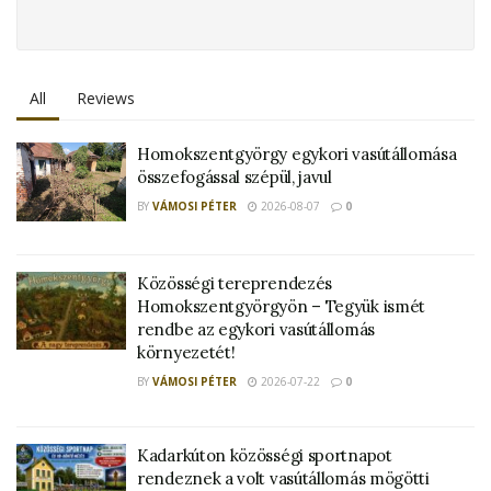
All
Reviews
Homokszentgyörgy egykori vasútállomása
összefogással szépül, javul
BY
VÁMOSI PÉTER
2026-08-07
0
Közösségi tereprendezés
Homokszentgyörgyön – Tegyük ismét
rendbe az egykori vasútállomás
környezetét!
BY
VÁMOSI PÉTER
2026-07-22
0
Kadarkúton közösségi sportnapot
rendeznek a volt vasútállomás mögötti