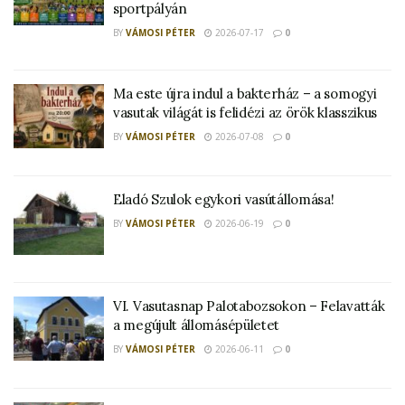
sportpályán
BY
VÁMOSI PÉTER
2026-07-17
0
Ma este újra indul a bakterház – a somogyi
vasutak világát is felidézi az örök klasszikus
BY
VÁMOSI PÉTER
2026-07-08
0
Eladó Szulok egykori vasútállomása!
BY
VÁMOSI PÉTER
2026-06-19
0
VI. Vasutasnap Palotabozsokon – Felavatták
a megújult állomásépületet
BY
VÁMOSI PÉTER
2026-06-11
0