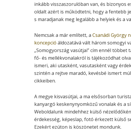
inkább visszaszorulóban van, és bizonyos es
oldalt azért is működtetni, hogy a fentebb j
s maradjanak meg legalább a helyiek és a 
Nemcsak a már említett, a
Csanádi György ne
koncepció
áldozatává vált három somogyi vas
„Somogyország vasútjai” cím ennél többet 
fő- és mellékvonalakról is tájékozódhat ol
ismeri, aki utasként, vasutasként vagy érdek
szintén a rejtve maradó, kevésbé ismert múlt
cikkeiben.
A megye kisvasútjai, a ma elsősorban turis
kanyargó keskenynyomközű vonalak és a sính
Weboldalunk mindehhez külső nézelődőként 
érdekesség, képeslap, fotó érkezett külső s
Ezekért ezúton is köszönetet mondunk.