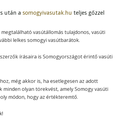
és után a
somogyivasutak.hu
teljes gőzzel
t megtalálható vasútállomás tulajdonos, vasúti
vábbi lelkes somogyi vasútbarátok.
zerzők írásaira is Somogyországot érintő vasúti
hoz, még akkor is, ha esetlegesen az adott
 minden olyan törekvést, amely Somogy vasúti
b oly módon, hogy az értékteremtő.
k!