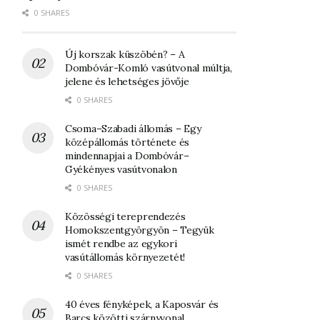
0 SHARES
Új korszak küszöbén? – A
Dombóvár-Komló vasútvonal múltja,
jelene és lehetséges jövője
0 SHARES
Csoma–Szabadi állomás – Egy
középállomás története és
mindennapjai a Dombóvár–
Gyékényes vasútvonalon
0 SHARES
Közösségi tereprendezés
Homokszentgyörgyön – Tegyük
ismét rendbe az egykori
vasútállomás környezetét!
0 SHARES
40 éves fényképek, a Kaposvár és
Barcs közötti szárnyvonal