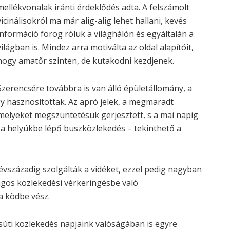
mellékvonalak iránti érdeklődés adta. A felszámolt
vicinálisokról ma már alig-alig lehet hallani, kevés
információ forog róluk a világhálón és egyáltalán a
világban is. Mindez arra motiválta az oldal alapítóit,
hogy amatőr szinten, de kutakodni kezdjenek.
Szerencsére továbbra is van álló épületállomány, a
y hasznosítottak. Az apró jelek, a megmaradt
elyeket megszüntetésük gerjesztett, s a mai napig
 a helyükbe lépő buszközlekedés – tekinthető a
 évszázadig szolgálták a vidéket, ezzel pedig nagyban
ágos közlekedési vérkeringésbe való
a ködbe vész.
súti közlekedés napjaink valóságában is egyre