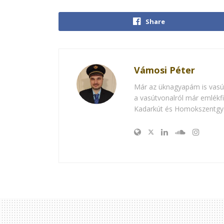
Share
Vámosi Péter
Már az üknagyapám is vasúti
a vasútvonalról már emlékf
Kadarkút és Homokszentgyö