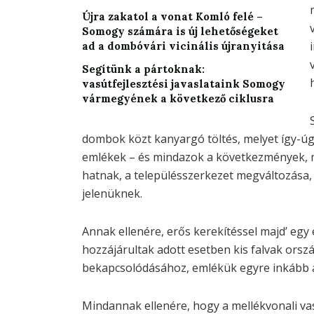
Újra zakatol a vonat Komló felé –
Somogy számára is új lehetőségeket
ad a dombóvári vicinális újranyitása
Segítünk a pártoknak:
vasútfejlesztési javaslataink Somogy
vármegyének a következő ciklusra
dombok közt kanyargó töltés, melyet így-úg
emlékek – és mindazok a következmények, m
hatnak, a településszerkezet megváltozása,
jelenüknek.
Annak ellenére, erős kerekítéssel majd’ egy
hozzájárultak adott esetben kis falvak orsz
bekapcsolódásához, emlékük egyre inkább 
Mindannak ellenére, hogy a mellékvonali va