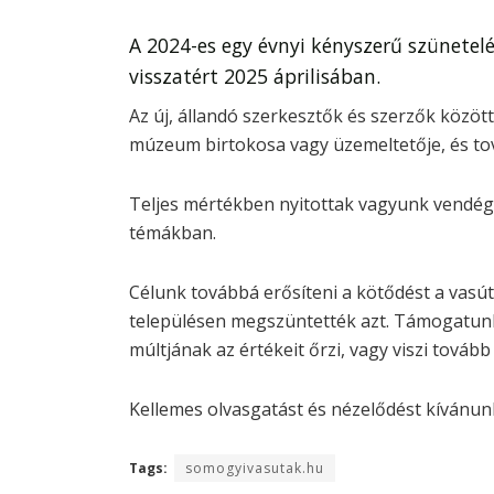
A 2024-es egy évnyi kényszerű szünetel
visszatért 2025 áprilisában.
Az új, állandó szerkesztők és szerzők közöt
múzeum birtokosa vagy üzemeltetője, és to
Teljes mértékben nyitottak vagyunk vendégs
témákban.
Célunk továbbá erősíteni a kötődést a vasút
településen megszüntették azt. Támogatunk
múltjának az értékeit őrzi, vagy viszi továb
Kellemes olvasgatást és nézelődést kívánun
Tags:
somogyivasutak.hu