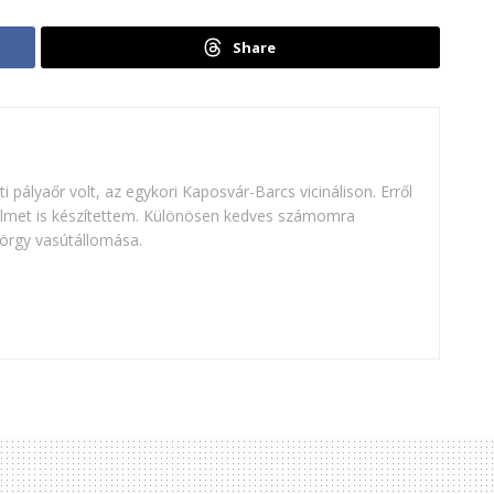
Share
 pályaőr volt, az egykori Kaposvár-Barcs vicinálison. Erről
ilmet is készítettem. Különösen kedves számomra
rgy vasútállomása.