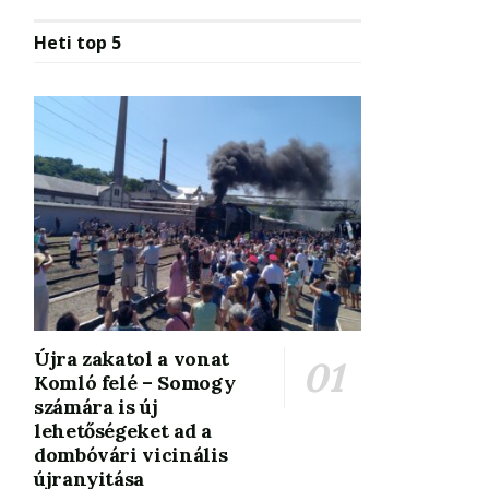
Heti top 5
Újra zakatol a vonat
Komló felé – Somogy
számára is új
lehetőségeket ad a
dombóvári vicinális
újranyitása