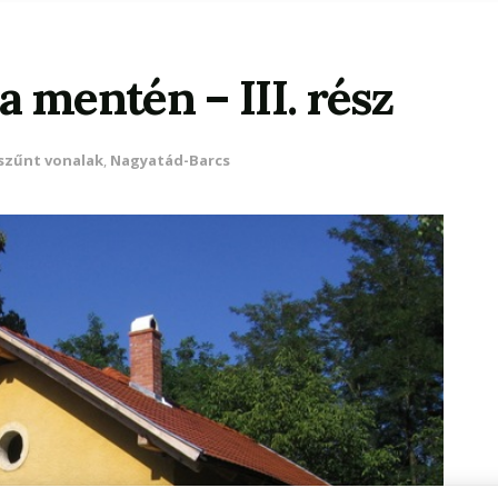
a mentén – III. rész
zűnt vonalak
,
Nagyatád-Barcs