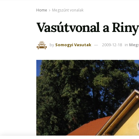
Home
Megszűnt vonalak
Vasútvonal a Riny
by
Somogyi Vasutak
2009-12-18
in
Megs