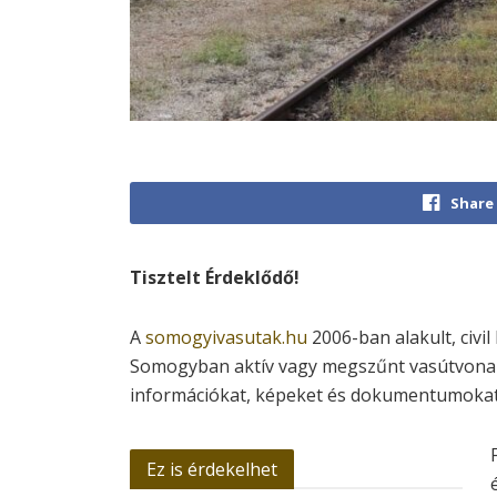
Share
Tisztelt Érdeklődő!
A
somogyivasutak.hu
2006-ban alakult, civil
Somogyban aktív vagy megszűnt vasútvona
információkat, képeket és dokumentumokat
Ez is érdekelhet