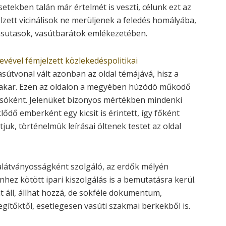
etekben talán már értelmét is veszti, célunk ezt az
elzett vicinálisok ne merüljenek a feledés homályába,
vasutasok, vasútbarátok emlékezetében.
vével fémjelzett közlekedéspolitikai
útvonal vált azonban az oldal témájává, hisz a
takar. Ezen az oldalon a megyében húzódó működő
vasóként. Jelenüket bizonyos mértékben mindenki
lődő emberként egy kicsit is érintett, így főként
juk, történelmük leírásai öltenek testet az oldal
talátványosságként szolgáló, az erdők mélyén
ez kötött ipari kiszolgálás is a bemutatásra kerül.
áll, állhat hozzá, de sokféle dokumentum,
egítőktől, esetlegesen vasúti szakmai berkekből is.