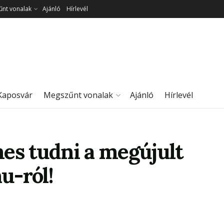
nt vonalak
Ajánló
Hírlevél
Kaposvár
Megszűnt vonalak
Ajánló
Hírlevél
es tudni a megújult
u-ról!