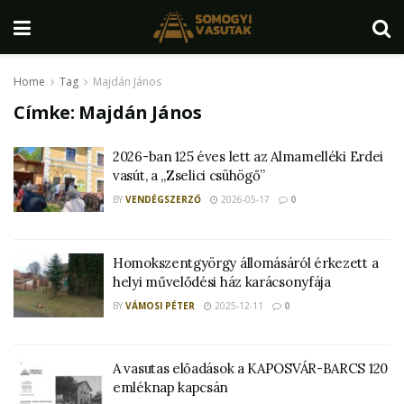
Home
Tag
Majdán János
Címke:
Majdán János
2026-ban 125 éves lett az Almamelléki Erdei
vasút, a „Zselici csühögő”
BY
VENDÉGSZERZŐ
2026-05-17
0
Homokszentgyörgy állomásáról érkezett a
helyi művelődési ház karácsonyfája
BY
VÁMOSI PÉTER
2025-12-11
0
A vasutas előadások a KAPOSVÁR-BARCS 120
emléknap kapcsán