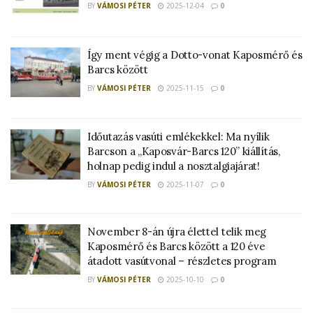
BY
VÁMOSI PÉTER
2025-12-04
0
Így ment végig a Dotto-vonat Kaposmérő és
Barcs között
BY
VÁMOSI PÉTER
2025-11-15
0
Időutazás vasúti emlékekkel: Ma nyílik
Barcson a „Kaposvár-Barcs 120” kiállítás,
holnap pedig indul a nosztalgiajárat!
BY
VÁMOSI PÉTER
2025-11-07
0
November 8-án újra élettel telik meg
Kaposmérő és Barcs között a 120 éve
átadott vasútvonal – részletes program
BY
VÁMOSI PÉTER
2025-10-10
0