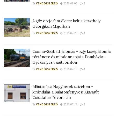
BY
VENDÉGSZERZŐ
2026-08-05
0
A gőz ereje újra életre kelt a keszthelyi
Georgikon Majorban
BY
VENDÉGSZERZŐ
2026-07-28
0
Csoma–Szabadi állomás – Egy középállomás
története és mindennapjai a Dombóvár–
Gyékényes vasútvonalon
BY
VENDÉGSZERZŐ
2026-07-19
0
Időutazás a Nagyberek szívében –
kirándulás a Balatonfenyvesi Kisvasút
Csisztafürdői vonalán
BY
VENDÉGSZERZŐ
2026-07-16
0