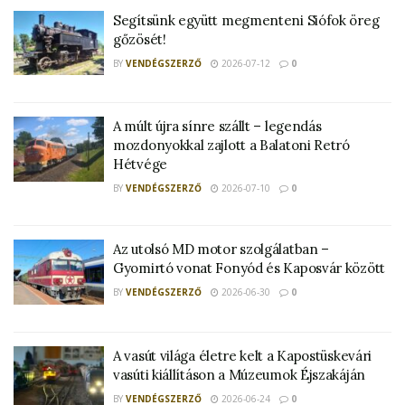
Segítsünk együtt megmenteni Siófok öreg
gőzösét!
BY
VENDÉGSZERZŐ
2026-07-12
0
A múlt újra sínre szállt – legendás
mozdonyokkal zajlott a Balatoni Retró
Hétvége
BY
VENDÉGSZERZŐ
2026-07-10
0
Az utolsó MD motor szolgálatban –
Gyomirtó vonat Fonyód és Kaposvár között
BY
VENDÉGSZERZŐ
2026-06-30
0
A vasút világa életre kelt a Kapostüskevári
vasúti kiállításon a Múzeumok Éjszakáján
BY
VENDÉGSZERZŐ
2026-06-24
0