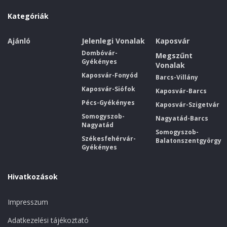
Kategóriák
Ajánló
Jelenlegi Vonalak
Kaposvár
Dombóvár-
Megszűnt
Gyékényes
Vonalak
Kaposvár-Fonyód
Barcs-Villány
Kaposvár-Siófok
Kaposvár-Barcs
Pécs-Gyékényes
Kaposvár-Szigetvár
Somogyszob-
Nagyatád-Barcs
Nagyatád
Somogyszob-
Székesfehérvár-
Balatonszentgyörgy
Gyékényes
Hivatkozások
Impresszum
Adatkezelési tájékoztató