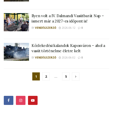
Ilyen volt a IV. Dalmandi Vasútbarát Nap –
ismert már a 2027-es időpont is!
BY
VENDÉGSZERZŐ
2026-06-12
0
Közlekedési kalandok Kaposváron – ahol a
vasút történelme életre kelt
BY
VENDÉGSZERZŐ
2026-06-02
0
1
2
…
5