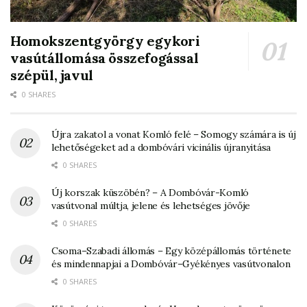
Homokszentgyörgy egykori
vasútállomása összefogással
szépül, javul
0 SHARES
Újra zakatol a vonat Komló felé – Somogy számára is új
lehetőségeket ad a dombóvári vicinális újranyitása
0 SHARES
Új korszak küszöbén? – A Dombóvár-Komló
vasútvonal múltja, jelene és lehetséges jövője
0 SHARES
Csoma–Szabadi állomás – Egy középállomás története
és mindennapjai a Dombóvár–Gyékényes vasútvonalon
0 SHARES