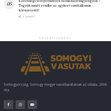
Közösségi tereprendezés Homokszentgyörgyön –
Tegyük ismét rendbe az egykori vasútállomás
környezetét!
0 SHARES
ADVERTISEMENT
Somogyország, Somogy megye vasútbarátainak az oldala, 2006
óta.