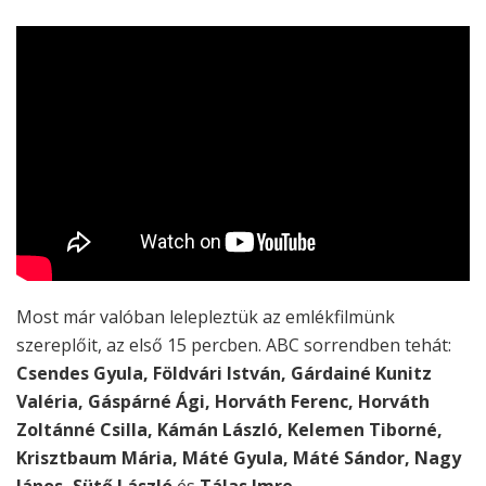
Most már valóban lelepleztük az emlékfilmünk
szereplőit, az első 15 percben. ABC sorrendben tehát:
Csendes Gyula, Földvári István, Gárdainé Kunitz
Valéria, Gáspárné Ági, Horváth Ferenc, Horváth
Zoltánné Csilla, Kámán László, Kelemen Tiborné,
Krisztbaum Mária, Máté Gyula, Máté Sándor, Nagy
János, Sütő László
és
Tálas Imre
.