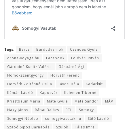
Tags:
Barcs
Bárdudvarnok
Csendes Gyula
drone-voyage.hu
Facebook
Földvári István
Gárdainé Kunitz Valéria
Gáspárné Ági
Homokszentgyörgy
Horváth Ferenc
Horváth Zoltánné Csilla
Jávori Béla
Kadarkút
Kámán László
Kaposvár
Kelemen Tiborné
Krisztbaum Mária
Máté Gyula
Máté Sándor
MÁV
Nagy János
Rábai Balázs
RTL
Somogy
Somogyi Néplap
somogyivasutak.hu
Sütő László
Szabó Sipos Barnabás
Szulok
Tálas Imre