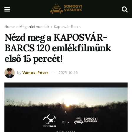
Home
Megszűnt vonalak
Kaposvár-Barcs
Nézd meg a KAPOSVÁR-
BARCS 120 emlékfilmünk
első 15 percét!
by
Vámosi Péter
2025-10-26