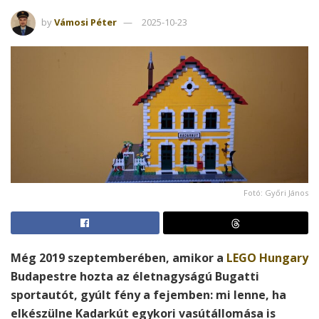
by
Vámosi Péter
2025-10-23
Fotó: Győri János
Még 2019 szeptemberében, amikor a
LEGO Hungary
Budapestre hozta az életnagyságú Bugatti
sportautót, gyúlt fény a fejemben: mi lenne, ha
elkészülne Kadarkút egykori vasútállomása is