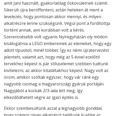
amit Jani használt, gyakorlatilag őskövületnek számít.
Sikerült újra beröffenteni, aztán heteken át ment a
levelezés, hogy pontosan akkor mennyi, és milyen
alkatrészre lenne szükségünk. Végül pont a fordítottja
történt annak, ami korábban volt a kérés.
Szerencsésebb volt ugyanis Nyíregyházán oly módon
kiválogatnia a LEGO embereinek az elemeket, hogy egy
adott típusból, minél többet. Így ez némi újratervezést
jelentett, valamit azt, hogy még az 5 évvel ezelőtti
tervekhez képest is pár stíluselemet szebben tudtunk
kivitelezni, az akkor kitaláltakhoz képest. Nagy volt az
öröm, amikor szóltak egyszer, hogy vár ránk egy
nagyobb csomag a magyarországi gyáruk portáján.
Nagyjából a kockák 2/3-ada lett meg, így
elkezdődhetett végre az igazi építés is.
Ekkor szembesültünk azzal a legnagyobb gonddal,
hogy számos olyan alkatrészt találtunk ki ebbe az