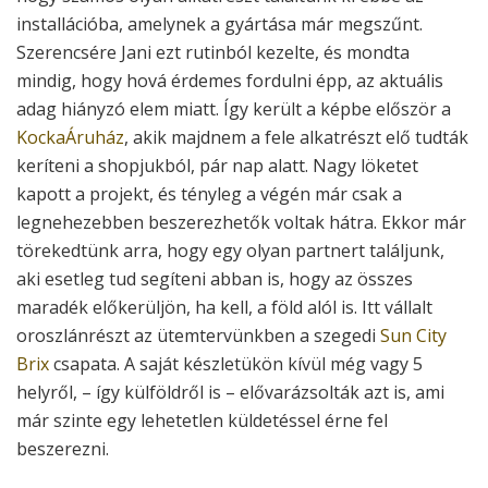
installációba, amelynek a gyártása már megszűnt.
Szerencsére Jani ezt rutinból kezelte, és mondta
mindig, hogy hová érdemes fordulni épp, az aktuális
adag hiányzó elem miatt. Így került a képbe először a
KockaÁruház
, akik majdnem a fele alkatrészt elő tudták
keríteni a shopjukból, pár nap alatt. Nagy löketet
kapott a projekt, és tényleg a végén már csak a
legnehezebben beszerezhetők voltak hátra. Ekkor már
törekedtünk arra, hogy egy olyan partnert találjunk,
aki esetleg tud segíteni abban is, hogy az összes
maradék előkerüljön, ha kell, a föld alól is. Itt vállalt
oroszlánrészt az ütemtervünkben a szegedi
Sun City
Brix
csapata. A saját készletükön kívül még vagy 5
helyről, – így külföldről is – elővarázsolták azt is, ami
már szinte egy lehetetlen küldetéssel érne fel
beszerezni.