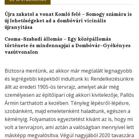
Újra zakatol a vonat Komló felé – Somogy számára is
új lehetőségeket ad a dombóvári vicinális
újranyitása
Csoma–Szabadi állomás – Egy középállomás
története és mindennapjai a Dombóvár–Gyékényes
vasútvonalon
Biztosra mentünk, az akkor már megtalált legnagyobb
és legrégebbi képekből indultunk ki. Rendelkezésünkre
állt az eredeti 1905-ös tervrajz, amelyet akár még
személyesen az építőipari cég akkori kivitelezője, Pallós
Ármin tarthatott a kezében. Tényleg lépésről-lépésre,
szobánként, majd emeletenként haladtunk, egészen a
kéményig. Folyamatos egyeztetést kívánt az is, hogy mi
volt a tervrajzon, ami aztán a valóságban mennyivel lett
másképp megvalósítva. Végül nagyjából 2020 tavaszára