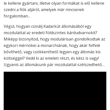
le kellene gyártani, illetve olyan formákat is elő kellene
szedni a fiók aljáról, amelyek már nincsenek
forgalomban…
Végül, hogyan csinálj Kadarkút állomásából egy
mozdulattal az eredeti földszintes bárdudvarnokit?
Miképp bizonyítod, hogy modulárisan gondolkodtak az
egykori mérnökei a monarchiának, hogy akár felfelé
bővíthető, vagy csökkenthető legyen egy állomás kis
költséggel? Vedd ki az emeleti részt, és kész is vagy!
Ugyanis az állomásunk pár mozdulattal szétszedhető…