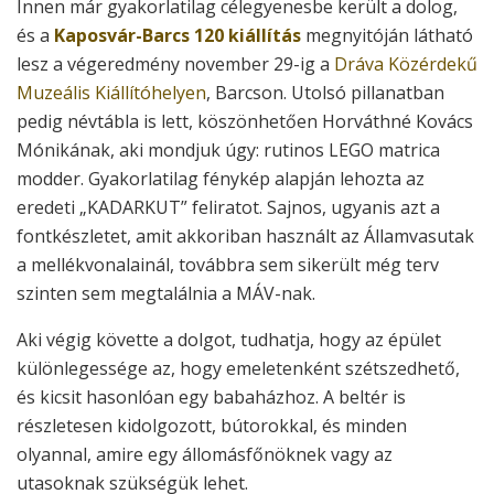
Innen már gyakorlatilag célegyenesbe került a dolog,
és a
Kaposvár-Barcs 120 kiállítás
megnyitóján látható
lesz a végeredmény november 29-ig a
Dráva Közérdekű
Muzeális Kiállítóhelyen
, Barcson. Utolsó pillanatban
pedig névtábla is lett, köszönhetően Horváthné Kovács
Mónikának, aki mondjuk úgy: rutinos LEGO matrica
modder. Gyakorlatilag fénykép alapján lehozta az
eredeti „KADARKUT” feliratot. Sajnos, ugyanis azt a
fontkészletet, amit akkoriban használt az Államvasutak
a mellékvonalainál, továbbra sem sikerült még terv
szinten sem megtalálnia a MÁV-nak.
Aki végig követte a dolgot, tudhatja, hogy az épület
különlegessége az, hogy emeletenként szétszedhető,
és kicsit hasonlóan egy babaházhoz. A beltér is
részletesen kidolgozott, bútorokkal, és minden
olyannal, amire egy állomásfőnöknek vagy az
utasoknak szükségük lehet.