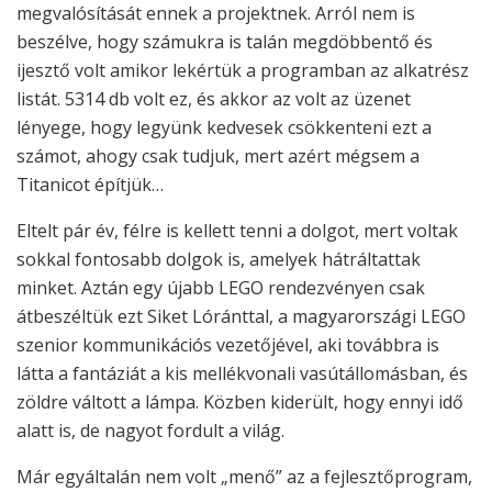
megvalósítását ennek a projektnek. Arról nem is
beszélve, hogy számukra is talán megdöbbentő és
ijesztő volt amikor lekértük a programban az alkatrész
listát. 5314 db volt ez, és akkor az volt az üzenet
lényege, hogy legyünk kedvesek csökkenteni ezt a
számot, ahogy csak tudjuk, mert azért mégsem a
Titanicot építjük…
Eltelt pár év, félre is kellett tenni a dolgot, mert voltak
sokkal fontosabb dolgok is, amelyek hátráltattak
minket. Aztán egy újabb LEGO rendezvényen csak
átbeszéltük ezt Siket Lóránttal, a magyarországi LEGO
szenior kommunikációs vezetőjével, aki továbbra is
látta a fantáziát a kis mellékvonali vasútállomásban, és
zöldre váltott a lámpa. Közben kiderült, hogy ennyi idő
alatt is, de nagyot fordult a világ.
Már egyáltalán nem volt „menő” az a fejlesztőprogram,