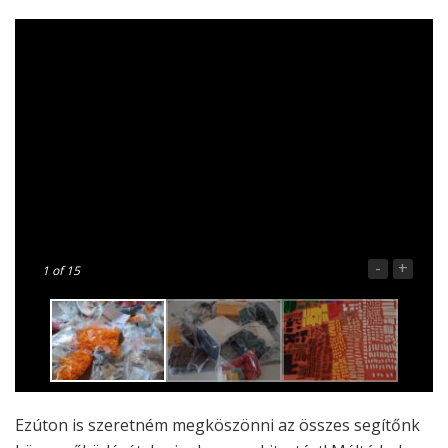
-
+
1
of 15
Ezúton is szeretném megköszönni az összes segítőnk