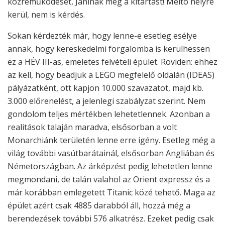
közreműködését, Janinak meg a kitartást! Méltó helyre
kerül, nem is kérdés.
Sokan kérdezték már, hogy lenne-e esetleg esélye
annak, hogy kereskedelmi forgalomba is kerülhessen
ez a HÉV III-as, emeletes felvételi épület. Röviden: ehhez
az kell, hogy beadjuk a LEGO megfelelő oldalán (IDEAS)
pályázatként, ott kapjon 10.000 szavazatot, majd kb.
3.000 előrenelést, a jelenlegi szabályzat szerint. Nem
gondolom teljes mértékben lehetetlennek. Azonban a
realitások talaján maradva, elsősorban a volt
Monarchiánk területén lenne erre igény. Esetleg még a
világ további vasútbarátainál, elsősorban Angliában és
Németországban. Az árképzést pedig lehetetlen lenne
megmondani, de talán valahol az Orient expressz és a
már korábban emlegetett Titanic közé tehető. Maga az
épület azért csak 4885 darabból áll, hozzá még a
berendezések további 576 alkatrész. Ezeket pedig csak