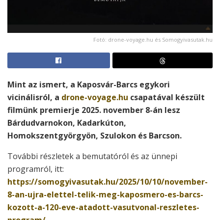
Fotó: drone-voyage.hu és Somogyivasutak.hu
Mint az ismert, a Kaposvár-Barcs egykori
vicinálisról, a
drone-voyage.hu
csapatával
készült
filmünk premierje 2025. november 8-án lesz
Bárdudvarnokon, Kadarkúton,
Homokszentgyörgyön, Szulokon és Barcson.
További részletek a bemutatóról és az ünnepi
programról, itt:
https://somogyivasutak.hu/2025/10/10/november-
8-an-ujra-elettel-telik-meg-kaposmero-es-barcs-
kozott-a-120-eve-atadott-vasutvonal-reszletes-
program/