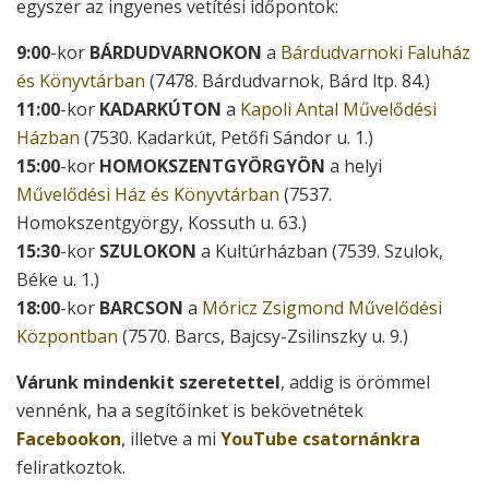
egyszer az ingyenes vetítési időpontok:
9:00
-kor
BÁRDUDVARNOKON
a
Bárdudvarnoki Faluház
és Könyvtárban
(7478. Bárdudvarnok, Bárd ltp. 84.)
11:00
-kor
KADARKÚTON
a
Kapoli Antal Művelődési
Házban
(7530. Kadarkút, Petőfi Sándor u. 1.)
15:00
-kor
HOMOKSZENTGYÖRGYÖN
a helyi
Művelődési Ház és Könyvtárban
(7537.
Homokszentgyörgy, Kossuth u. 63.)
15:30
-kor
SZULOKON
a Kultúrházban (7539. Szulok,
Béke u. 1.)
18:00
-kor
BARCSON
a
Móricz Zsigmond Művelődési
Központban
(7570. Barcs, Bajcsy-Zsilinszky u. 9.)
Várunk mindenkit szeretettel
, addig is örömmel
vennénk, ha a segítőinket is bekövetnétek
Facebookon
, illetve a mi
YouTube csatornánkra
feliratkoztok.