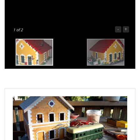
-
+
1
of 2