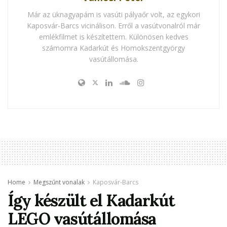
Már az üknagyapám is vasúti pályaőr volt, az egykori
Kaposvár-Barcs vicinálison. Erről a vasútvonalról már
emlékfilmet is készítettem. Különösen kedves
számomra Kadarkút és Homokszentgyörgy
vasútállomása.
Home
Megszűnt vonalak
Kaposvár-Barcs
Így készült el Kadarkút
LEGO vasútállomása