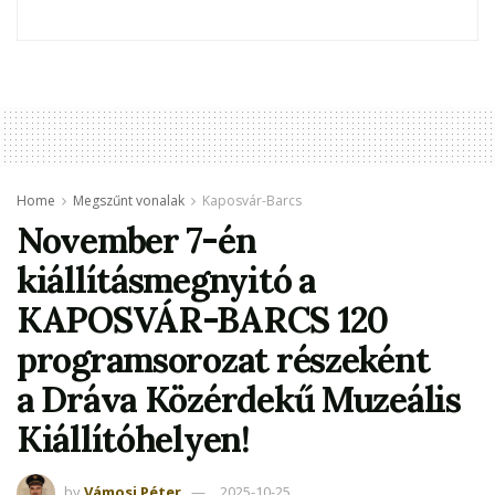
Home
Megszűnt vonalak
Kaposvár-Barcs
November 7-én
kiállításmegnyitó a
KAPOSVÁR-BARCS 120
programsorozat részeként
a Dráva Közérdekű Muzeális
Kiállítóhelyen!
by
Vámosi Péter
2025-10-25