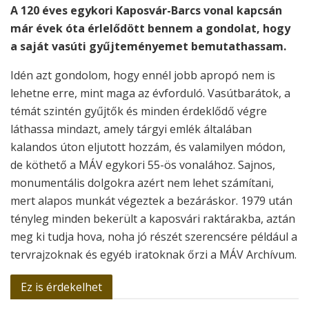
A 120 éves egykori Kaposvár-Barcs vonal kapcsán
már évek óta érlelődött bennem a gondolat, hogy
a saját vasúti gyűjteményemet bemutathassam.
Idén azt gondolom, hogy ennél jobb apropó nem is
lehetne erre, mint maga az évforduló. Vasútbarátok, a
témát szintén gyűjtők és minden érdeklődő végre
láthassa mindazt, amely tárgyi emlék általában
kalandos úton eljutott hozzám, és valamilyen módon,
de köthető a MÁV egykori 55-ös vonalához. Sajnos,
monumentális dolgokra azért nem lehet számítani,
mert alapos munkát végeztek a bezáráskor. 1979 után
tényleg minden bekerült a kaposvári raktárakba, aztán
meg ki tudja hova, noha jó részét szerencsére például a
tervrajzoknak és egyéb iratoknak őrzi a MÁV Archívum.
Ez is érdekelhet