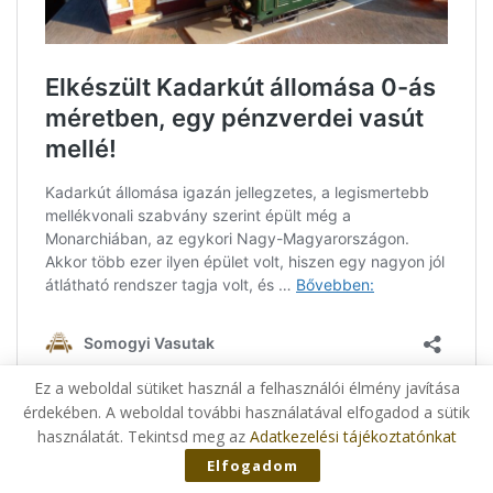
Ez a weboldal sütiket használ a felhasználói élmény javítása
érdekében. A weboldal további használatával elfogadod a sütik
Tags:
Anglia
Barcs
Bugatti
COVID
használatát. Tekintsd meg az
Adatkezelési tájékoztatónkat
Dráva Közérdekű Muzeális Kiállítóhely
Győri János
Elfogadom
HÉV
Horváthné Kovács Mónika
Kadarkút
Kaposvár