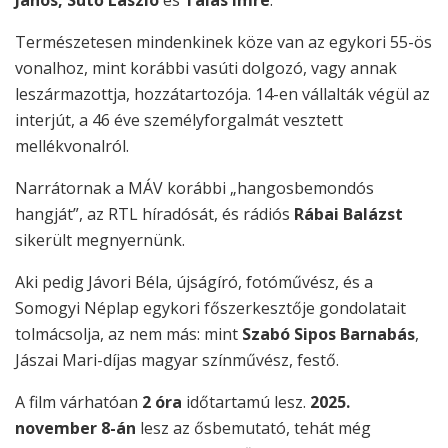
Természetesen mindenkinek köze van az egykori 55-ös
vonalhoz, mint korábbi vasúti dolgozó, vagy annak
leszármazottja, hozzátartozója. 14-en vállalták végül az
interjút, a 46 éve személyforgalmát vesztett
mellékvonalról.
Narrátornak a MÁV korábbi „hangosbemondós
hangját”, az RTL híradósát, és rádiós
Rábai Balázst
sikerült megnyernünk.
Aki pedig Jávori Béla, újságíró, fotóművész, és a
Somogyi Néplap egykori főszerkesztője gondolatait
tolmácsolja, az nem más: mint
Szabó Sipos Barnabás
,
Jászai Mari-díjas magyar színművész, festő.
A film várhatóan
2 óra
időtartamú lesz.
2025.
november 8-án
lesz az ősbemutató, tehát még