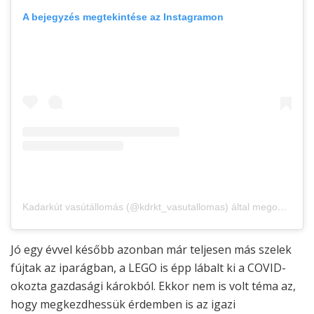
A bejegyzés megtekintése az Instagramon
Kadarkút vasútállomás (@kdrkt_vasutallomas) által megosztott bejegyzés
Jó egy évvel később azonban már teljesen más szelek
fújtak az iparágban, a LEGO is épp lábalt ki a COVID-
okozta gazdasági károkból. Ekkor nem is volt téma az,
hogy megkezdhessük érdemben is az igazi