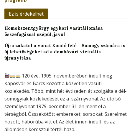
Ez is érdekelhet
Homokszentgyörgy egykori vasútállomása
összefogással szépül, javul
Újra zakatol a vonat Komló felé – Somogy számára is
új lehetőségeket ad a dombóvári vicinális
újranyitása
120 éve, 1905. novemberében indult meg
Kaposvár és Barcs között a közvetlen vasúti
közlekedés. Több, mint hét évtizeden át szolgálta a dél-
somogyiak közlekedését ez a szárnyvonal. Az utolsó
személyvonat 1979. december 31-én ment el a
térségből. Összekötött embereket, sorsokat. Szerelmet
hozott, háborúba vitt el. Az élet innen indult, és az
állomáson keresztül tértél haza.