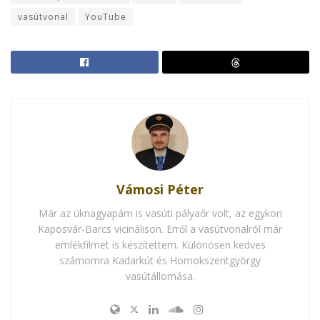
vasútvonal
YouTube
Vámosi Péter
Már az üknagyapám is vasúti pályaőr volt, az egykori
Kaposvár-Barcs vicinálison. Erről a vasútvonalról már
emlékfilmet is készítettem. Különösen kedves
számomra Kadarkút és Homokszentgyörgy
vasútállomása.