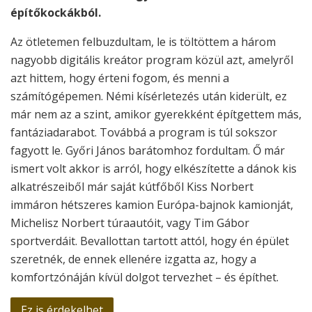
építőkockákból.
Az ötletemen felbuzdultam, le is töltöttem a három
nagyobb digitális kreátor program közül azt, amelyről
azt hittem, hogy érteni fogom, és menni a
számítógépemen. Némi kísérletezés után kiderült, ez
már nem az a szint, amikor gyerekként építgettem más,
fantáziadarabot. Továbbá a program is túl sokszor
fagyott le. Győri János barátomhoz fordultam. Ő már
ismert volt akkor is arról, hogy elkészítette a dánok kis
alkatrészeiből már saját kútfőből Kiss Norbert
immáron hétszeres kamion Európa-bajnok kamionját,
Michelisz Norbert túraautóit, vagy Tim Gábor
sportverdáit. Bevallottan tartott attól, hogy én épület
szeretnék, de ennek ellenére izgatta az, hogy a
komfortzónáján kívül dolgot tervezhet – és építhet.
Ez is érdekelhet