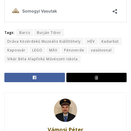
Tags:
Barcs
Burján Tibor
Dráva Közérdekű Muzeális Kiállítóhely
HÉV
Kadarkút
Kaposvár
LEGO
MÁV
Pénzverde
vasútvonal
Vikár Béla Alapfokú Művészeti Iskola
Vámosi Péter