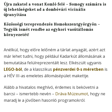
Újra zakatol a vonat Komló felé – Somogy számára is
új lehetőségeket ad a dombóvári vicinális
újranyitása
Közösségi tereprendezés Homokszentgyörgyön –
Tegyük ismét rendbe az egykori vasútállomás
környezetét!
Anélkül, hogy előre lelőném a tárlat anyagát, azért azt
már lehet tudni, hogy például Kadarkút állomásának a
bemutatása felülreprezentált lesz. Elkészült ugyanis
LEGO-ból
, de a klasszikus
pénzverdei 0-s méretben
is
a HÉV III-as emeletes állomásépület makettje.
Alább a hivatalos meghívó, érdemes is bekövetni a
barcsi – ismertebb nevén –
Dráva Múzeumot
, hogy ne
maradj le a jövőben hasonló programokról.