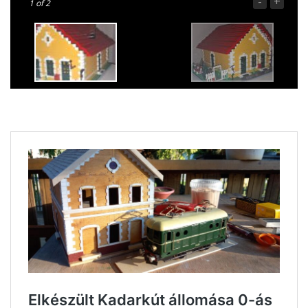
-
+
1
of 2