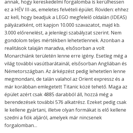
annak, hogy kereskedelmi forgalomba is kerülhessen
ez a HÉV III-as, emeletes felvételi épület. Röviden: ehhez
az kell, hogy beadjuk a LEGO megfelelő oldalán (IDEAS)
pályázatként, ott kapjon 10.000 szavazatot, majd kb.
3.000 előrenelést, a jelenlegi szabályzat szerint. Nem
gondolom teljes mértékben lehetetlennek. Azonban a
realitások talaján maradva, elsősorban a volt
Monarchiánk területén lenne erre igény. Esetleg még a
világ további vasútbarátainál, elsősorban Angliában és
Németországban. Az árképzést pedig lehetetlen lenne
megmondani, de talán valahol az Orient expressz és a
már korábban emlegetett Titanic közé tehető. Maga az
épület azért csak 4885 darabból áll, hozzá még a
berendezések további 576 alkatrész. Ezeket pedig csak
le kellene gyártani, illetve olyan formákat is elő kellene
szedni a fiók aljáról, amelyek már nincsenek
forgalomban…