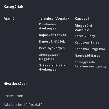
Kategóriák
Ajánló
Jelenlegi Vonalak
Kaposvár
Dombóvár-
Megszűnt
Gyékényes
Vonalak
Kaposvár-Fonyód
Barcs-Villány
Kaposvár-Siófok
Kaposvár-Barcs
Pécs-Gyékényes
Kaposvár-Szigetvár
Somogyszob-
Nagyatád-Barcs
Nagyatád
Somogyszob-
Székesfehérvár-
Balatonszentgyörgy
Gyékényes
Hivatkozások
Impresszum
Adatkezelési tájékoztató