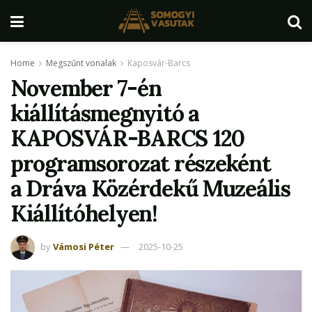
Home
Megszűnt vonalak
Kaposvár-Barcs
November 7-én
kiállításmegnyitó a
KAPOSVÁR-BARCS 120
programsorozat részeként
a Dráva Közérdekű Muzeális
Kiállítóhelyen!
by
Vámosi Péter
2025-10-25