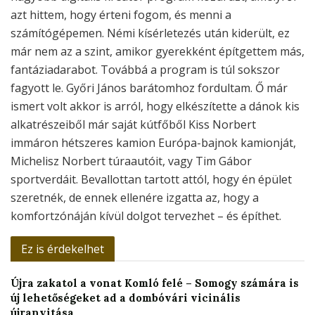
azt hittem, hogy érteni fogom, és menni a
számítógépemen. Némi kísérletezés után kiderült, ez
már nem az a szint, amikor gyerekként építgettem más,
fantáziadarabot. Továbbá a program is túl sokszor
fagyott le. Győri János barátomhoz fordultam. Ő már
ismert volt akkor is arról, hogy elkészítette a dánok kis
alkatrészeiből már saját kútfőből Kiss Norbert
immáron hétszeres kamion Európa-bajnok kamionját,
Michelisz Norbert túraautóit, vagy Tim Gábor
sportverdáit. Bevallottan tartott attól, hogy én épület
szeretnék, de ennek ellenére izgatta az, hogy a
komfortzónáján kívül dolgot tervezhet – és építhet.
Ez is érdekelhet
Újra zakatol a vonat Komló felé – Somogy számára is
új lehetőségeket ad a dombóvári vicinális
újranyitása