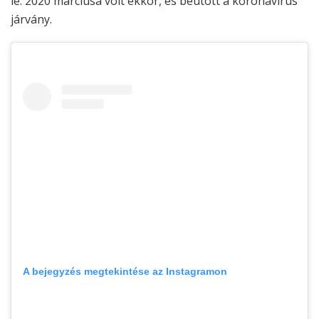
le. 2020 márciusa volt ekkor, és beütött a koronavírus
járvány.
A bejegyzés megtekintése az Instagramon