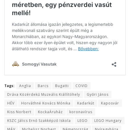
Tags:
Anglia
Barcs
Bugatti
COVID
Dráva Közérdekű Muzeális Kiállítóhely
Győri János
HÉV
Horváthné Kovács Mónika
Kadarkút
Kaposvár
Kiss Norbert
KockaÁruház
koronavírus
KSZC Jálics Ernő Szakképző Iskola
LEGO
LEGO Hungary
MÁV
Michelisz Norbert
Németország
Nyíregyháza