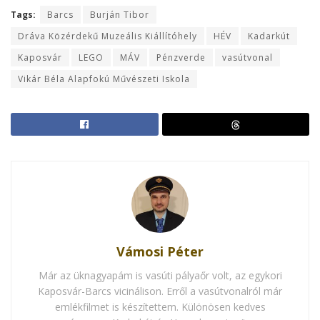
Tags:
Barcs
Burján Tibor
Dráva Közérdekű Muzeális Kiállítóhely
HÉV
Kadarkút
Kaposvár
LEGO
MÁV
Pénzverde
vasútvonal
Vikár Béla Alapfokú Művészeti Iskola
Vámosi Péter
Már az üknagyapám is vasúti pályaőr volt, az egykori
Kaposvár-Barcs vicinálison. Erről a vasútvonalról már
emlékfilmet is készítettem. Különösen kedves