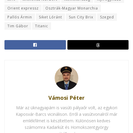
Orient expressz
Osztrák-Magyar Monarchia
Pallós Ármin
Siket Lóránt
Sun City Brix
Szeged
Tim Gábor
Titanic
Vámosi Péter
Már az üknagyapám is vasúti pályaőr volt, az egykori
Kaposvár-Barcs vicinálison. Erről a vasútvonalról már
emlékfilmet is készítettem. Különösen kedves
számomra Kadarkút és Homokszentgyörgy