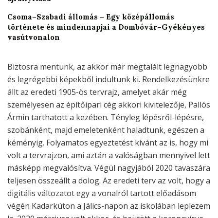
Csoma–Szabadi állomás – Egy középállomás
története és mindennapjai a Dombóvár–Gyékényes
vasútvonalon
Biztosra mentünk, az akkor már megtalált legnagyobb
és legrégebbi képekből indultunk ki. Rendelkezésünkre
állt az eredeti 1905-ös tervrajz, amelyet akár még
személyesen az építőipari cég akkori kivitelezője, Pallós
Ármin tarthatott a kezében. Tényleg lépésről-lépésre,
szobánként, majd emeletenként haladtunk, egészen a
kéményig. Folyamatos egyeztetést kívánt az is, hogy mi
volt a tervrajzon, ami aztán a valóságban mennyivel lett
másképp megvalósítva. Végül nagyjából 2020 tavaszára
teljesen összeállt a dolog. Az eredeti terv az volt, hogy a
digitális változatot egy a vonalról tartott előadásom
végén Kadarkúton a Jálics-napon az iskolában leplezem