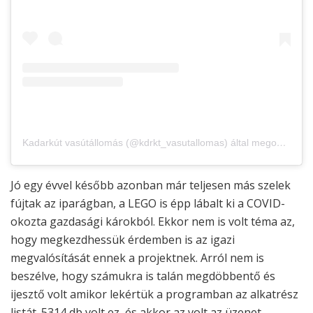
Kadarkút vasútállomás (@kdrkt_vasutallomas) által megosztott bejegyzés
Jó egy évvel később azonban már teljesen más szelek
fújtak az iparágban, a LEGO is épp lábalt ki a COVID-
okozta gazdasági károkból. Ekkor nem is volt téma az,
hogy megkezdhessük érdemben is az igazi
megvalósítását ennek a projektnek. Arról nem is
beszélve, hogy számukra is talán megdöbbentő és
ijesztő volt amikor lekértük a programban az alkatrész
listát. 5314 db volt ez, és akkor az volt az üzenet