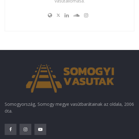
vasútállomása.
Somogyország, Somogy megye vasútbarátainak az oldala, 2006
óta.