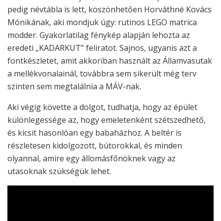
pedig névtábla is lett, köszönhetően Horváthné Kovács
Mónikának, aki mondjuk úgy: rutinos LEGO matrica
modder. Gyakorlatilag fénykép alapján lehozta az
eredeti „KADARKUT” feliratot. Sajnos, ugyanis azt a
fontkészletet, amit akkoriban használt az Államvasutak
a mellékvonalainál, továbbra sem sikerült még terv
szinten sem megtalálnia a MÁV-nak.
Aki végig követte a dolgot, tudhatja, hogy az épület
különlegessége az, hogy emeletenként szétszedhető,
és kicsit hasonlóan egy babaházhoz. A beltér is
részletesen kidolgozott, bútorokkal, és minden
olyannal, amire egy állomásfőnöknek vagy az
utasoknak szükségük lehet.