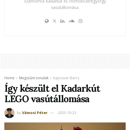
számomra Kadarkút és Homokszentgyörgy
vasútállomása.
Home
Megszűnt vonalak
Kaposvár-Barcs
Így készült el Kadarkút
LEGO vasútállomása
by
Vámosi Péter
2025-10-23