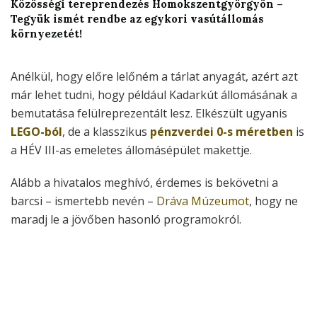
Közösségi tereprendezés Homokszentgyörgyön –
Tegyük ismét rendbe az egykori vasútállomás
környezetét!
Anélkül, hogy előre lelőném a tárlat anyagát, azért azt
már lehet tudni, hogy például Kadarkút állomásának a
bemutatása felülreprezentált lesz. Elkészült ugyanis
LEGO-ból
, de a klasszikus
pénzverdei 0-s méretben
is
a HÉV III-as emeletes állomásépület makettje.
Alább a hivatalos meghívó, érdemes is bekövetni a
barcsi – ismertebb nevén –
Dráva Múzeumot
, hogy ne
maradj le a jövőben hasonló programokról.