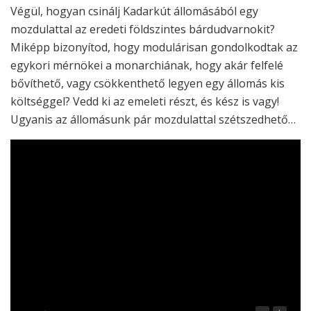
Végül, hogyan csinálj Kadarkút állomásából egy
mozdulattal az eredeti földszintes bárdudvarnokit?
Miképp bizonyítod, hogy modulárisan gondolkodtak az
egykori mérnökei a monarchiának, hogy akár felfelé
bővíthető, vagy csökkenthető legyen egy állomás kis
költséggel? Vedd ki az emeleti részt, és kész is vagy!
Ugyanis az állomásunk pár mozdulattal szétszedhető…