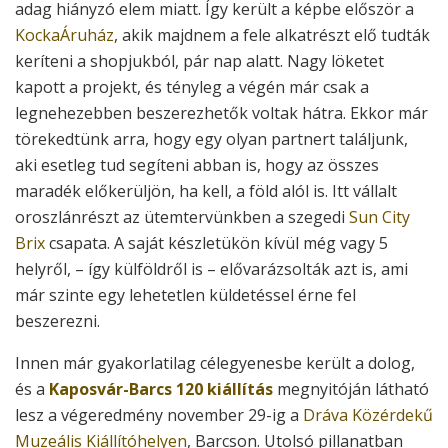
adag hiányzó elem miatt. Így került a képbe először a
KockaÁruház
, akik majdnem a fele alkatrészt elő tudták
keríteni a shopjukból, pár nap alatt. Nagy löketet
kapott a projekt, és tényleg a végén már csak a
legnehezebben beszerezhetők voltak hátra. Ekkor már
törekedtünk arra, hogy egy olyan partnert találjunk,
aki esetleg tud segíteni abban is, hogy az összes
maradék előkerüljön, ha kell, a föld alól is. Itt vállalt
oroszlánrészt az ütemtervünkben a szegedi
Sun City
Brix
csapata. A saját készletükön kívül még vagy 5
helyről, – így külföldről is – elővarázsolták azt is, ami
már szinte egy lehetetlen küldetéssel érne fel
beszerezni.
Innen már gyakorlatilag célegyenesbe került a dolog,
és a
Kaposvár-Barcs 120 kiállítás
megnyitóján látható
lesz a végeredmény november 29-ig a
Dráva Közérdekű
Muzeális Kiállítóhelyen
, Barcson. Utolsó pillanatban