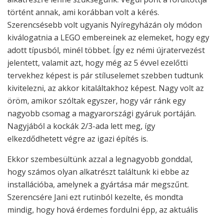
történt annak, ami korábban volt a kérés.
Szerencsésebb volt ugyanis Nyíregyházán oly módon
kiválogatnia a LEGO embereinek az elemeket, hogy egy
adott típusból, minél többet. Így ez némi újratervezést
jelentett, valamit azt, hogy még az 5 évvel ezelőtti
tervekhez képest is pár stíluselemet szebben tudtunk
kivitelezni, az akkor kitaláltakhoz képest. Nagy volt az
öröm, amikor szóltak egyszer, hogy vár ránk egy
nagyobb csomag a magyarországi gyáruk portáján.
Nagyjából a kockák 2/3-ada lett meg, így
elkezdődhetett végre az igazi építés is.
Ekkor szembesültünk azzal a legnagyobb gonddal,
hogy számos olyan alkatrészt találtunk ki ebbe az
installációba, amelynek a gyártása már megszűnt.
Szerencsére Jani ezt rutinból kezelte, és mondta
mindig, hogy hová érdemes fordulni épp, az aktuális