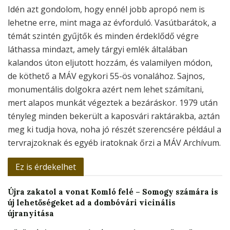
Idén azt gondolom, hogy ennél jobb apropó nem is
lehetne erre, mint maga az évforduló. Vasútbarátok, a
témát szintén gyűjtők és minden érdeklődő végre
láthassa mindazt, amely tárgyi emlék általában
kalandos úton eljutott hozzám, és valamilyen módon,
de köthető a MÁV egykori 55-ös vonalához. Sajnos,
monumentális dolgokra azért nem lehet számítani,
mert alapos munkát végeztek a bezáráskor. 1979 után
tényleg minden bekerült a kaposvári raktárakba, aztán
meg ki tudja hova, noha jó részét szerencsére például a
tervrajzoknak és egyéb iratoknak őrzi a MÁV Archívum.
Ez is érdekelhet
Újra zakatol a vonat Komló felé – Somogy számára is
új lehetőségeket ad a dombóvári vicinális
újranyitása