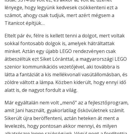
lényege, hogy legyünk kedvesek csökkenteni ezt a
számot, ahogy csak tudjuk, mert azért mégsem a
Titanicot építjük…
Eltelt pár év, félre is kellett tenni a dolgot, mert voltak
sokkal fontosabb dolgok is, amelyek hátráltattak
minket. Aztán egy újabb LEGO rendezvényen csak
átbeszéltük ezt Siket Lóránttal, a magyarországi LEGO
szenior kommunikációs vezetőjével, aki továbbra is
látta a fantáziát a kis mellékvonali vasútállomásban, és
zöldre váltott a lámpa. Közben kiderült, hogy ennyi idő
alatt is, de nagyot fordult a világ.
Már egyáltalán nem volt „menő” az a fejlesztőprogram,
amit Jani használt, gyakorlatilag őskövületnek számít.
Sikerült újra beröffenteni, aztán heteken át ment a
levelezés, hogy pontosan akkor mennyi, és milyen
alkatrészre lenne szükségünk. Végül pont a fordítottja