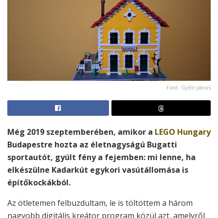
Fotó: Győri János
Még 2019 szeptemberében, amikor a
LEGO Hungary
Budapestre hozta az életnagyságú Bugatti
sportautót, gyúlt fény a fejemben: mi lenne, ha
elkészülne Kadarkút egykori vasútállomása is
építőkockákból.
Az ötletemen felbuzdultam, le is töltöttem a három
nagyobb digitális kreátor program közül azt, amelyről