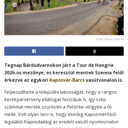
Fotó: Bene Tamás
Tegnap Bárdudvarnokon járt a Tour de Hongrie
2026-os mezőnye, és keresztül mentek Szenna felől
érkezve az egykori
Kaposvár-Barcs
vasútvonalon is.
Felpezsdítette a település lakosságát, hogy a rangos
kerékpárverseny ellátogat hozzájuk is, így szép
számmal mentek szurkolni a Petörke-völgybe a tó
mellé. Volt olyan terv is, hogy esetleg Kaposmérőből
legalább Kaposdadáig az eredeti vasúti nyomvonalon