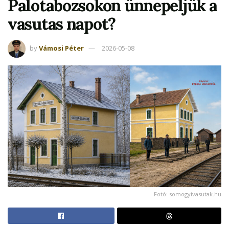
Palotabozsokon ünnepeljük a
vasutas napot?
by
Vámosi Péter
2026-05-08
Fotó: somogyivasutak.hu