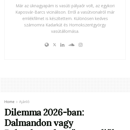
Már az üknagyapám is vasúti pályaőr volt, az egykori
Kaposvár-Barcs vicinálison. Erről a vasútvonalról már
emlékfilmet is készítettem. Különösen kedves
számomra Kadarkút és Homokszentgyörgy
vasútállomása.
Home
Ajánló
Dilemma 2026-ban:
Dalmandon vagy