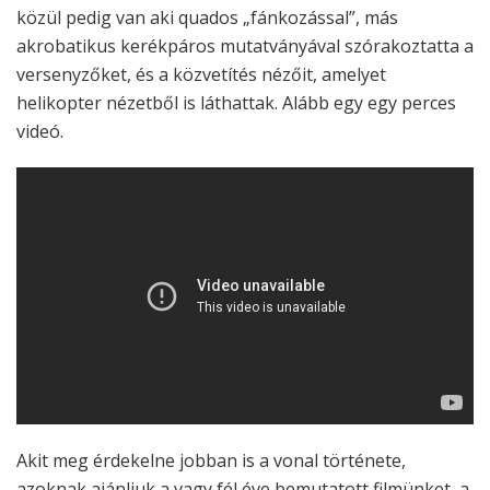
közül pedig van aki quados „fánkozással”, más
akrobatikus kerékpáros mutatványával szórakoztatta a
versenyzőket, és a közvetítés nézőit, amelyet
helikopter nézetből is láthattak. Alább egy egy perces
videó.
Akit meg érdekelne jobban is a vonal története,
azoknak ajánljuk a vagy fél éve bemutatott filmünket, a