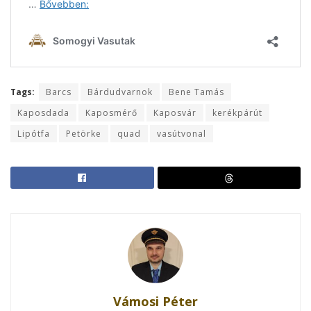
Tags:
Barcs
Bárdudvarnok
Bene Tamás
Kaposdada
Kaposmérő
Kaposvár
kerékpárút
Lipótfa
Petörke
quad
vasútvonal
Vámosi Péter