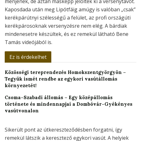
menjenek, de aztán másképp jelölték ki a versenytávot.
Kaposdada után meg Lipótfáig amúgy is valóban „csak”
kerékpárútnyi szélességű a felület, az profi országúti
kerékpárosoknak versenyzésre nem elég. A bárdiak
mindenesetre készültek, és ez remekül látható Bene
Tamás videójából is.
Ez is érdekelhet
Közösségi tereprendezés Homokszentgyörgyön –
Tegyük ismét rendbe az egykori vasútállomás
környezetét!
Csoma–Szabadi állomás – Egy középállomás
története és mindennapjai a Dombóvár–Gyékényes
vasútvonalon
Sikerült pont az útkereszteződésben forgatni, így
remekül látszik a keresztező egykori vasút. A helyiek