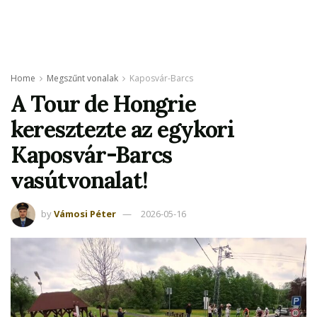
Home
Megszűnt vonalak
Kaposvár-Barcs
A Tour de Hongrie
keresztezte az egykori
Kaposvár-Barcs
vasútvonalat!
by
Vámosi Péter
2026-05-16