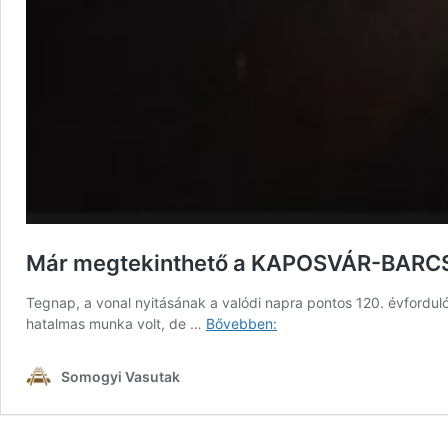
Már megtekinthető a KAPOSVÁR-BARCS
Tegnap, a vonal nyitásának a valódi napra pontos 120. évforduló
Már
hatalmas munka volt, de …
Bővebben:
megtekinthető
a
Somogyi Vasutak
KAPOSVÁR-
BARCS
120