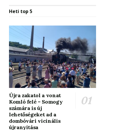
Heti top 5
Újra zakatol a vonat
Komló felé – Somogy
számára is új
lehetőségeket ad a
dombóvári vicinális
újranyitása