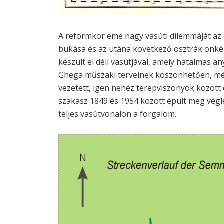
A reformkor eme nagy vasúti dilemmáját az
bukása és az utána következő osztrák önkén
készült el déli vasútjával, amely hatalmas a
Ghega műszaki terveinek köszönhetően, még
vezetett, igen nehéz terepviszonyok között 
szakasz 1849 és 1954 között épült meg végl
teljes vasútvonalon a forgalom.