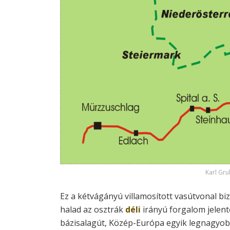
Karl Gr
Ez a kétvágányú villamosított vasútvonal biz
halad az osztrák
déli
irányú forgalom jelen
bázisalagút, Közép-Európa egyik legnagyobb