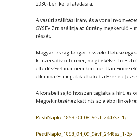
2030-ben kerül átadásra.
A vasúti szállítási irány és a vonal nyomveze
GYSEV Zrt. szállítja az útirány megkerülő –
részét.
Magyarország tengeri összeköttetése egyre
konzervatív reformer, megbékélve Trieszti 
eltörlésével már nem kimondottan Fiume elé
dilemma és megalakulhatott a Ferencz Józse
A korabeli sajtó hosszan taglalta a hírt, és
Megtekintéséhez kattints az alábbi linkekre
PestiNaplo_1858_04_08_9évf_2447sz_1p
PestiNaplo_1858_04_09_9évf_2448sz_1-2p