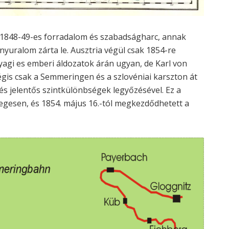
 1848-49-es forradalom és szabadságharc, annak
yuralom zárta le. Ausztria végül csak 1854-re
nyagi es emberi áldozatok árán ugyan, de Karl von
is csak a Semmeringen és a szlovéniai karszton át
és jelentős szintkülönbségek legyőzésével. Ez a
egesen, és 1854. május 16.-tól megkezdődhetett a