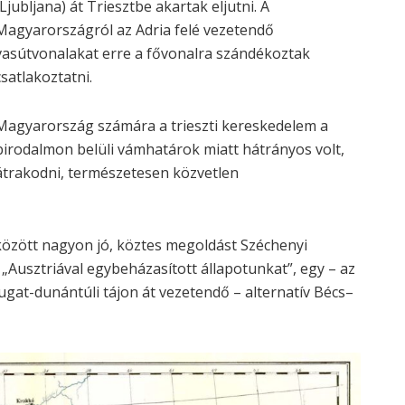
(Ljubljana) át Triesztbe akartak eljutni. A
Magyarországról az Adria felé vezetendő
vasútvonalakat erre a fővonalra szándékoztak
csatlakoztatni.
Magyarország számára a trieszti kereskedelem a
birodalmon belüli vámhatárok miatt hátrányos volt,
átrakodni, természetesen közvetlen
 között nagyon jó, köztes megoldást Széchenyi
„Ausztriával egybeházasított állapotunkat”, egy – az
ugat-dunántúli tájon át vezetendő – alternatív Bécs–