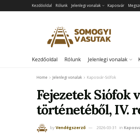
Kezdőoldal
Rólunk
Jelenlegi vonalak
Kaposvár
Megszű
Kezdőoldal
Rólunk
Jelenlegi vonalak
Home
Jelenlegi vonalak
Kaposvár-Siófok
Fejezetek Siófok 
történetéből, IV. 
by
Vendégszerző
2026-03-31
in
Kaposv