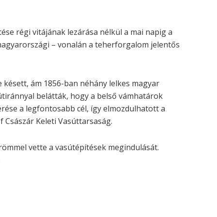
tése régi vitájának lezárása nélkül a mai napig a
 magyarországi – vonalán a teherforgalom jelentős
 késett, ám 1856-ban néhány lelkes magyar
útiránnyal belátták, hogy a belső vámhatárok
rése a legfontosabb cél, így elmozdulhatott a
f Császár Keleti Vasúttarsaság.
 örömmel vette a vasútépítések megindulását.
: