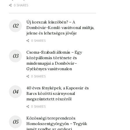
0 SHARES
Új korszak küszöbén? – A
Dombóvár-Komló vasútvonal múltja,
jelene és lehetséges jövője
0 SHARES
Csoma–Szabadi állomás – Egy
középállomás története és
mindennapjai a Dombóvár–
Gyékényes vasútvonalon
0 SHARES
40 éves fényképek, a Kaposvár és
Barcs közötti szárnyvonal
megszüntetett részéről
0 SHARES
Közösségi tereprendezés
Homokszentgyörgyön – Tegyük
ismét rendbe az egykori