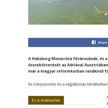
Share
A Habsburg Monarchia fővárosának, és 
összeköttetését az Adriával Ausztriába
már a magyar reformkorban rendkívül fo
Az irányvezetés és a végállomás kérdésében
Ez is érdekelhet