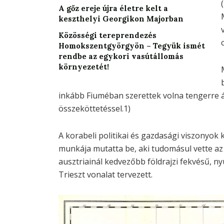
A gőz ereje újra életre kelt a
keszthelyi Georgikon Majorban
Közösségi tereprendezés
Homokszentgyörgyön – Tegyük ismét
rendbe az egykori vasútállomás
környezetét!
inkább Fiuméban szerettek volna tengerre 
összeköttetéssel.1)
A korabeli politikai és gazdasági viszonyok
munkája mutatta be, aki tudomásul vette az 
ausztriainál kedvezőbb földrajzi fekvésű, ny
Trieszt vonalat tervezett.