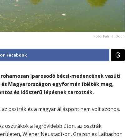
Fotó: Pálmai Ödön
 on Facebook
a rohamosan iparosodó bécsi-medencének vasúti
n és Magyarországon egyformán ítélték meg,
ntos és időszerű lépésnek tartották.
 az osztrák és a magyar álláspont nem volt azonos.
Az osztrákok a legrövidebb úton, az osztrák
területen, Wiener Neustadt-on, Grazon es Laibachon