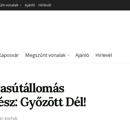
nt vonalak
Ajánló
Hírlevél
Kaposvár
Megszűnt vonalak
Ajánló
Hírlevél
vasútállomás
rész: Győzött Dél!
ár-Siófok