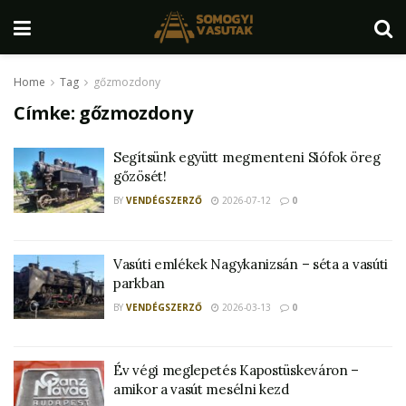
Home
Tag
gőzmozdony
Címke:
gőzmozdony
Segítsünk együtt megmenteni Siófok öreg
gőzösét!
BY
VENDÉGSZERZŐ
2026-07-12
0
Vasúti emlékek Nagykanizsán – séta a vasúti
parkban
BY
VENDÉGSZERZŐ
2026-03-13
0
Év végi meglepetés Kapostüskeváron –
amikor a vasút mesélni kezd