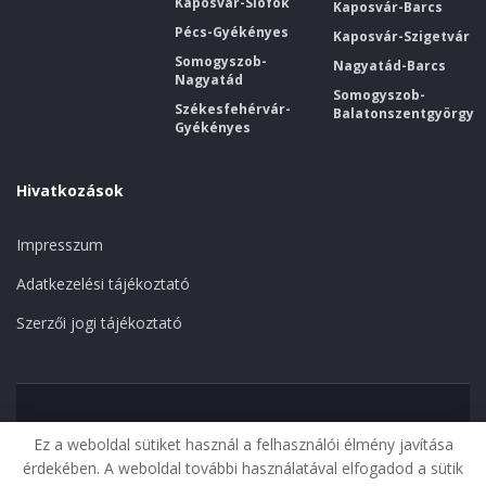
Kaposvár-Siófok
Kaposvár-Barcs
Pécs-Gyékényes
Kaposvár-Szigetvár
Somogyszob-
Nagyatád-Barcs
Nagyatád
Somogyszob-
Székesfehérvár-
Balatonszentgyörgy
Gyékényes
Hivatkozások
Impresszum
Adatkezelési tájékoztató
Szerzői jogi tájékoztató
Kezdőoldal
Megszűnt vonalak
Kaposvár
Ez a weboldal sütiket használ a felhasználói élmény javítása
Jelenlegi vonalak
érdekében. A weboldal további használatával elfogadod a sütik