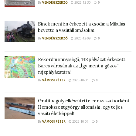
BY
VENDÉGSZERZŐ
2025-12-30
0
Sínek mentén érkezett a csoda: a Mikulás
bevette a vasútállomásokat
BY
VENDÉGSZERZŐ
2025-12-09
0
Rekordmennyiségű, 148 pályázat érkezett
Barcs városának az „Így ment a gőzös”
rajzpályázatára!
BY
VÁMOSI PÉTER
2025-10-31
0
Grafitbagoly elkészítette ceruzaszoborként
Homokszentgyörgy állomását, egy teljes
vasúti életképpel!
BY
VÁMOSI PÉTER
2025-10-07
0