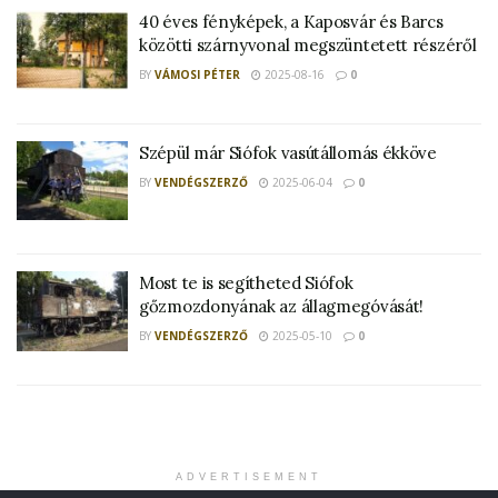
40 éves fényképek, a Kaposvár és Barcs
közötti szárnyvonal megszüntetett részéről
BY
VÁMOSI PÉTER
2025-08-16
0
Szépül már Siófok vasútállomás ékköve
BY
VENDÉGSZERZŐ
2025-06-04
0
Most te is segítheted Siófok
gőzmozdonyának az állagmegóvását!
BY
VENDÉGSZERZŐ
2025-05-10
0
ADVERTISEMENT