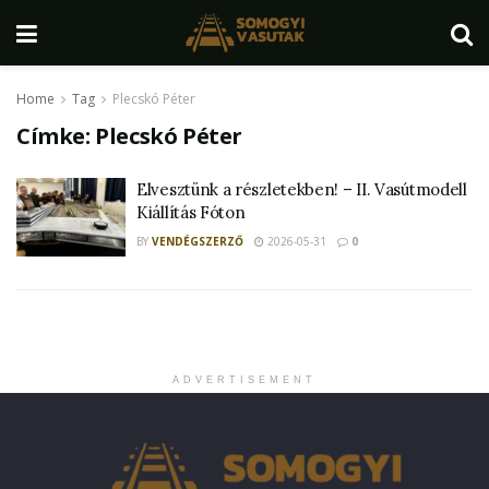
Home
Tag
Plecskó Péter
Címke:
Plecskó Péter
Elvesztünk a részletekben! – II. Vasútmodell
Kiállítás Fóton
BY
VENDÉGSZERZŐ
2026-05-31
0
ADVERTISEMENT