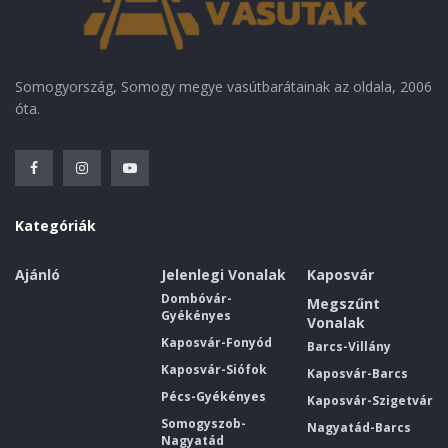
Somogyország, Somogy megye vasútbarátainak az oldala, 2006
óta.
Kategóriák
Ajánló
Jelenlegi Vonalak
Kaposvár
Dombóvár-
Megszűnt
Gyékényes
Vonalak
Kaposvár-Fonyód
Barcs-Villány
Kaposvár-Siófok
Kaposvár-Barcs
Pécs-Gyékényes
Kaposvár-Szigetvár
Somogyszob-
Nagyatád-Barcs
Nagyatád