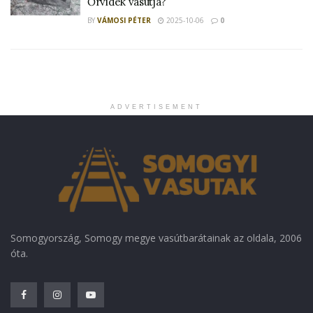
Őrvidék vasútja?
BY
VÁMOSI PÉTER
2025-10-06
0
ADVERTISEMENT
Somogyország, Somogy megye vasútbarátainak az oldala, 2006
óta.