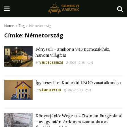
Home
Tag
Németország
Címke:
Németország
Fényszili – amikor a V43 nemcsak húz,
hanem világít is
BY
VENDÉGSZERZŐ
2025-12-25
0
Így készült el Kadarkút LEGO vasútállomása
BY
VÁMOSI PÉTER
2025-10-23
0
Könyvajánló: Wege aus Eisen im Burgenland
– avagy miért érdemes számunkra az