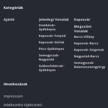
Kategóriák
Ajánló
Jelenlegi Vonalak
Kaposvár
Dombóvár-
Megszűnt
Gyékényes
Vonalak
Kaposvár-Fonyód
Barcs-Villány
Kaposvár-Siófok
Kaposvár-Barcs
Pécs-Gyékényes
Kaposvár-Szigetvár
Somogyszob-
Nagyatád-Barcs
Nagyatád
Somogyszob-
Székesfehérvár-
Balatonszentgyörgy
Gyékényes
Hivatkozások
Impresszum
Adatkezelési tájékoztató