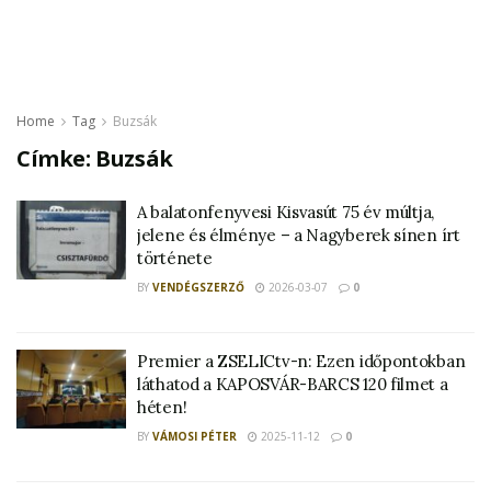
Home
Tag
Buzsák
Címke:
Buzsák
A balatonfenyvesi Kisvasút 75 év múltja,
jelene és élménye – a Nagyberek sínen írt
története
BY
VENDÉGSZERZŐ
2026-03-07
0
Premier a ZSELICtv-n: Ezen időpontokban
láthatod a KAPOSVÁR-BARCS 120 filmet a
héten!
BY
VÁMOSI PÉTER
2025-11-12
0