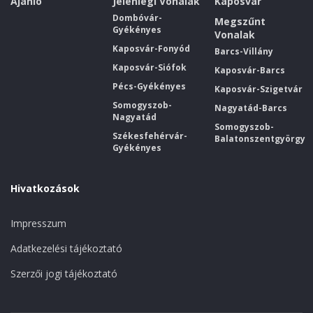
Ajánló
Jelenlegi Vonalak
Kaposvár
Dombóvár-
Megszűnt
Gyékényes
Vonalak
Kaposvár-Fonyód
Barcs-Villány
Kaposvár-Siófok
Kaposvár-Barcs
Pécs-Gyékényes
Kaposvár-Szigetvár
Somogyszob-
Nagyatád-Barcs
Nagyatád
Somogyszob-
Székesfehérvár-
Balatonszentgyörgy
Gyékényes
Hivatkozások
Impresszum
Adatkezelési tájékoztató
Szerzői jogi tájékoztató