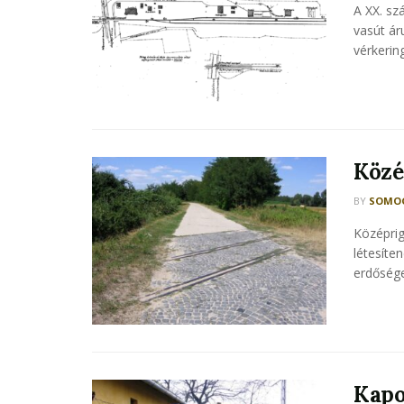
A XX. sz
vasút ár
vérkerin
Közé
BY
SOMOG
Középrig
létesíte
erdősége
Kapo