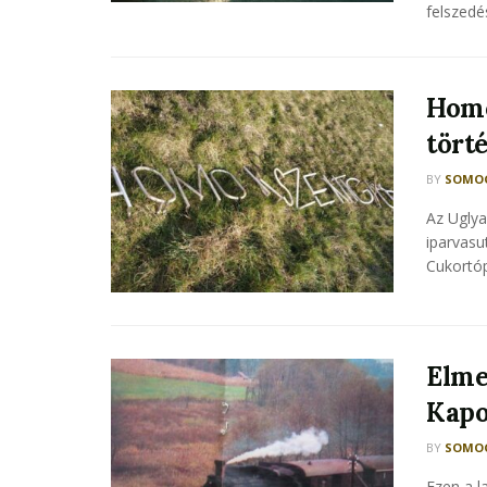
felszedé
Homo
tört
BY
SOMOG
Az Uglya
iparvas
Cukortóp
Elme
Kapo
BY
SOMOG
Ezen a l