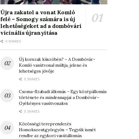
Újra zakatol a vonat Komló
felé – Somogy számára is új
lehetőségeket ad a dombóvári
vicinális újranyitása
0 SHARES
Új korszak küszöbén? – A Dombóvár-
Komló vasútvonal múltja, jelene és
lehetséges jövője
0 SHARES
Csoma–Szabadi állomás – Egy középállomás
története és mindennapjai a Dombóvár–
Gyékényes vasútvonalon
0 SHARES
Közösségi tereprendezés
Homokszentgyörgyön – Tegyük ismét
rendbe az egykori vasútállomás