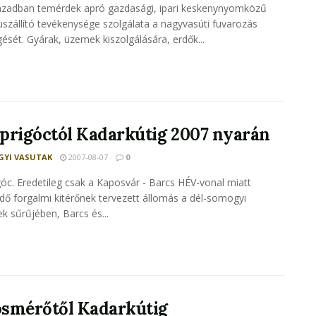
ázadban temérdek apró gazdasági, ipari keskenynyomközű
uszállító tevékenysége szolgálata a nagyvasúti fuvarozás
gését. Gyárak, üzemek kiszolgálására, erdők...
prigóctól Kadarkútig 2007 nyarán
YI VASUTAK
2007-08-07
0
óc. Eredetileg csak a Kaposvár - Barcs HÉV-vonal miatt
ndő forgalmi kitérőnek tervezett állomás a dél-somogyi
k sűrűjében, Barcs és...
smérőtől Kadarkútig