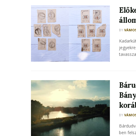
Elők
állo
BY
VÁMOS
Kadarkút
jegyekre
tavasszal
Báru
Bányá
korá
BY
VÁMOS
Bárdudva
ben fels