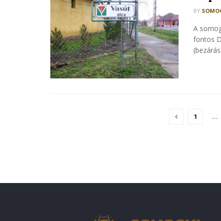
BY
SOMOG
A somogy
fontos D
(bezárás
1
…