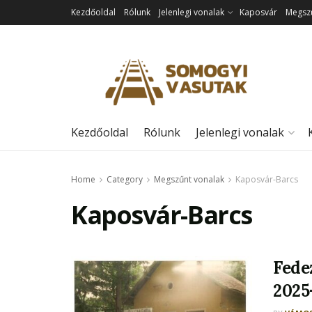
Kezdőoldal
Rólunk
Jelenlegi vonalak
Kaposvár
Megszű
Kezdőoldal
Rólunk
Jelenlegi vonalak
Home
Category
Megszűnt vonalak
Kaposvár-Barcs
Kaposvár-Barcs
Fede
2025