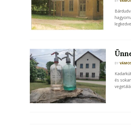
BY
VÁMOS
Bárdudva
hagyomá
legkedve
Ünne
BY
VÁMOS
Kadarkút
és sokan
vegetálás