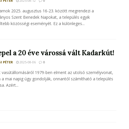
I PÉTER
2025-08-12
0
rnok 2025. augusztus 16-23. között megrendezi a
nyos Szent Benedek Napokat, a település egyik
ltebb közösségi eseményét. Ez a különleges...
pel a 20 éve várossá vált Kadarkút!
I PÉTER
2025-08-06
0
 vasútállomásáról 1979-ben elment az utolsó személyvonat,
 a mai napig úgy gondolják, onnantól számítható a település
a. Azért...