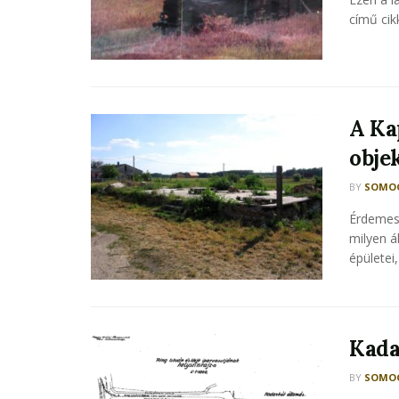
című cikk
A Ka
objek
BY
SOMOG
Érdemes
milyen á
épületei,
Kada
BY
SOMOG