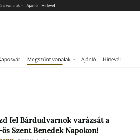
nt vonalak
Ajánló
Hírlevél
Kaposvár
Megszűnt vonalak
Ajánló
Hírlevél
zd fel Bárdudvarnok varázsát a
-ös Szent Benedek Napokon!