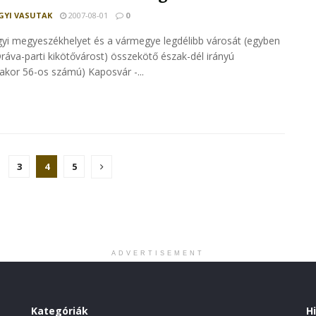
YI VASUTAK
2007-08-01
0
i megyeszékhelyet és a vármegye legdélibb városát (egyben
ráva-parti kikötővárost) összekötő észak-dél irányú
akor 56-os számú) Kaposvár -...
3
4
5
ADVERTISEMENT
Kategóriák
H