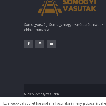
Somogyország, Somogy megye vasútbarátainak az
oldala, 2006 óta.
© 2025 SomogyiVasutak.hu
Ez a weboldal sütiket használ a felhasználói élmény javítása érdek