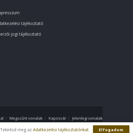
mpresszum
atkezelési tájékoztató
erzői jogi tájékoztató
al
Megszűnt vonalak
Kaposvár
Jelenlegi vonalak
. Tekintsd meg az
Adatkezelési tájékoztatónkat
Elfogadom