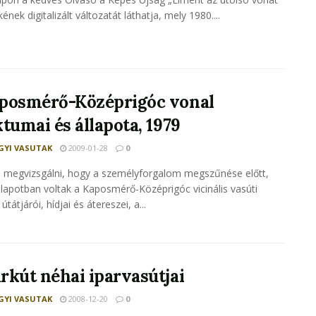
ének digitalizált változatát láthatja, mely 1980....
posmérő-Középrigóc vonal
tumai és állapota, 1979
YI VASUTAK
2009-01-28
0
 megvizsgálni, hogy a személyforgalom megszűnése előtt,
llapotban voltak a Kaposmérő-Középrigóc vicinális vasúti
 útátjárói, hídjai és átereszei, a...
rkút néhai iparvasútjai
YI VASUTAK
2008-12-20
0