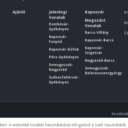
Ajánló
Jelenlegi
Kaposvár
I
Vonalak
Megszűnt
Ad
Dombóvár-
Vonalak
Gyékényes
Barcs-Villány
Sz
Kaposvár-
Kaposvár-Barcs
Fonyód
Kaposvár-
Kaposvár-Siófok
Szigetvár
Pécs-Gyékényes
Nagyatád-Barcs
Somogyszob-
Somogyszob-
Nagyatád
Balatonszentgyörgy
Székesfehérvár-
Gyékényes
Kezdőold
ében. A weboldal további használatával elfogadod a sütik használatát