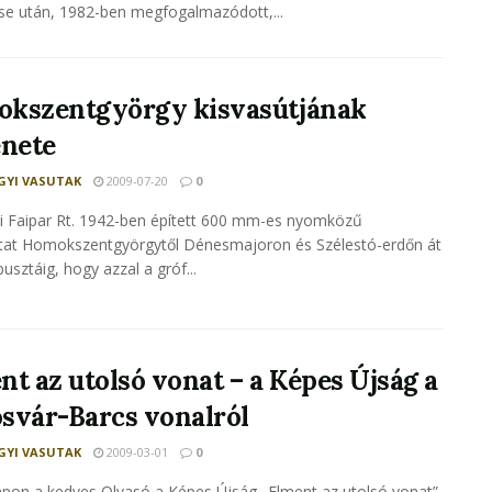
se után, 1982-ben megfogalmazódott,...
kszentgyörgy kisvasútjának
énete
YI VASUTAK
2009-07-20
0
i Faipar Rt. 1942-ben épített 600 mm-es nyomközű
utat Homokszentgyörgytől Dénesmajoron és Szélestó-erdőn át
usztáig, hogy azzal a gróf...
nt az utolsó vonat – a Képes Újság a
svár-Barcs vonalról
YI VASUTAK
2009-03-01
0
apon a kedves Olvasó a Képes Újság „Elment az utolsó vonat”