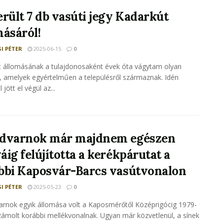
erült 7 db vasúti jegy Kadarkút
másáról!
I PÉTER
2025-06-15
0
 állomásának a tulajdonosaként évek óta vágytam olyan
, amelyek egyértelműen a településről származnak. Idén
 jött el végül az...
dvarnok már majdnem egészen
ig felújította a kerékpárutat a
bbi Kaposvár-Barcs vasútvonalon
I PÉTER
2025-05-23
0
rnok egyik állomása volt a Kaposmérőtől Középrigócig 1979-
zámolt korábbi mellékvonalnak. Ugyan már közvetlenül, a sínek