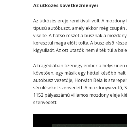
Az ütközés következményei
Az ütközés ereje rendkívüli volt. A mozdon
típusú autóbuszt, amely ekkor még csupán 2
viselte. A hátsó részét a busznak a mozdony 
keresztül maga előtt tolta. A busz első rés
kigyulladt. Az ott utazók nem élték túl a bale
A tragédiában tizenegy ember a helyszínen él
követően, egy másik egy héttel később halt 
autóbusz vezetője, Horváth Béla is szerepelt
sérüléseket szenvedett. A mozdonyvezető, Sz
1152 pályaszámú villamos mozdony eleje kiég
szenvedett.