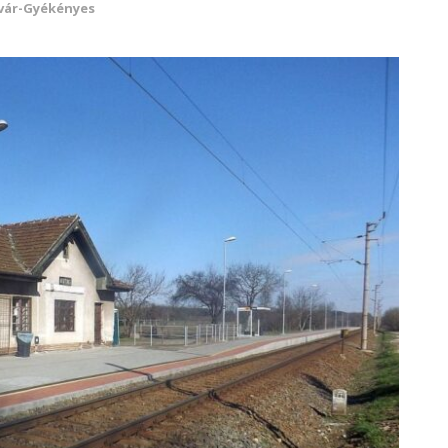
ár-Gyékényes