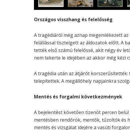
Országos visszhang és felelősség
A tragédiáról még aznap megemlékezett az
felállással tisztelgett az áldozatok előtt. A
tették első számú felelőssé, akit négy év le
nem tekerte le idejében az akkor még kézi
A tragédia után az átjárót korszerűsítették
telepítettek. A megállóhely napjainkra szolgá
Mentés és forgalmi következmények
A bejelentést követően tizenöt percen belül
mentésben rendőrök, mentők, tűzoltók és hel
mentés és vizsgálat idejére a vasúti forga