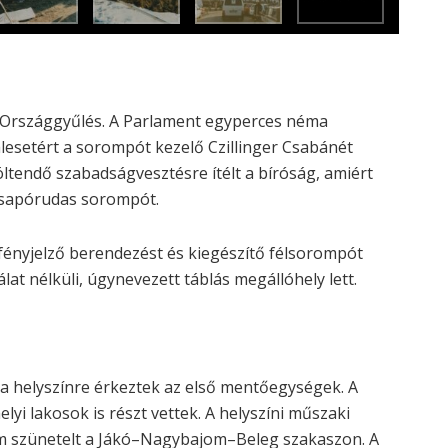
 Országgyűlés. A Parlament egyperces néma
 balesetért a sorompót kezelő Czillinger Csabánét
töltendő szabadságvesztésre ítélt a bíróság, amiért
 csapórudas sorompót.
: fényjelző berendezést és kiegészítő félsorompót
lat nélküli, úgynevezett táblás megállóhely lett.
 a helyszínre érkeztek az első mentőegységek. A
yi lakosok is részt vettek. A helyszíni műszaki
lom szünetelt a Jákó–Nagybajom–Beleg szakaszon. A