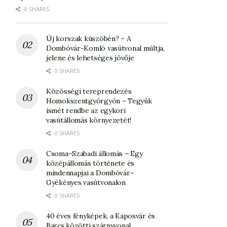
0 SHARES
Új korszak küszöbén? – A
Dombóvár-Komló vasútvonal múltja,
jelene és lehetséges jövője
0 SHARES
Közösségi tereprendezés
Homokszentgyörgyön – Tegyük
ismét rendbe az egykori
vasútállomás környezetét!
0 SHARES
Csoma–Szabadi állomás – Egy
középállomás története és
mindennapjai a Dombóvár–
Gyékényes vasútvonalon
0 SHARES
40 éves fényképek, a Kaposvár és
Barcs közötti szárnyvonal