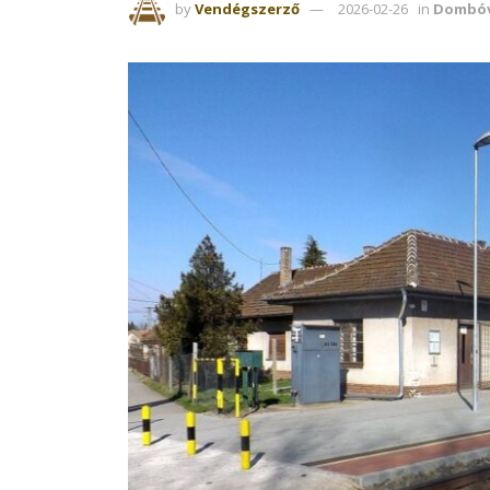
by
Vendégszerző
2026-02-26
in
Dombóv