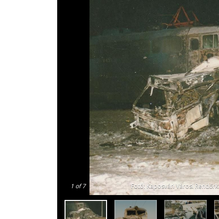
1
of 7
Fotó: Kaposvári Városi Rendőrk