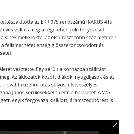
y kettészakította az EKR 075 rendszámú IKARUS 415
 éves volt és még a régi fehér-zöld fényezését
a sínek mellé lökte, az első részt több száz méteren
ze a felismerhetetlenségig összeroncsolódott és
setet.
etét vesztette. Egy sérült a kórházba szállítást
meg. Az áldozatok között diákok, nyugdíjasok és az
. További tizenöt utas súlyos, életveszélyes
ána János sérülésekkel túlélte a balesetet. A V43
ett, egyik forgóváza kisiklott, áramszedőtörést is