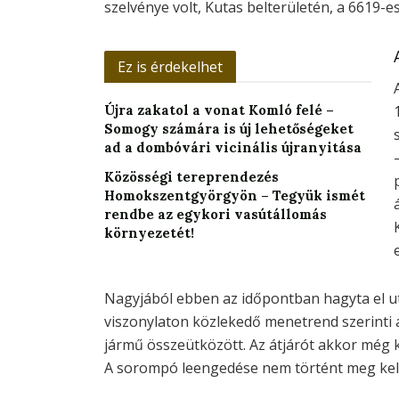
szelvénye volt, Kutas belterületén, a 6619-e
Ez is érdekelhet
Újra zakatol a vonat Komló felé –
Somogy számára is új lehetőségeket
ad a dombóvári vicinális újranyitása
Közösségi tereprendezés
Homokszentgyörgyön – Tegyük ismét
rendbe az egykori vasútállomás
környezetét!
Nagyjából ebben az időpontban hagyta el u
viszonylaton közlekedő menetrend szerinti a
jármű összeütközött. Az átjárót akkor még 
A sorompó leengedése nem történt meg kel