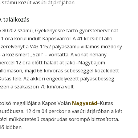
s számú közút vasúti átjárójában.
A találkozás
A 80202 számú, Gyékényesre tartó gyorstehervonat
11 óra körül indult Kaposvárról. A 41 kocsiból álló
szerelvényt a V43 1152 pályaszámú villamos mozdony
– a közismert „Szili” – vontatta. A vonat néhány
perccel 12 óra előtt haladt át Jákó–Nagybajom
állomáson, majd 68 km/órás sebességgel közeledett
Kutas felé. Az akkori engedélyezett pályasebesség
ezen a szakaszon 70 km/óra volt.
tolsó megállóját a Kapos Volán
Nagyatád
–Kutas
utóbusza. 12 óra 04 perckor a vasúti átjáróban a két
kézi működtetésű csapórudas sorompó biztosította.
lő időben.