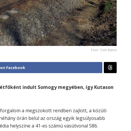
Fotó: Tóth Bálint
 on Facebook
 hétfőként indult Somogy megyében, így Kutason
orgalom a megszokott rendben zajlott, a közúti
néhány órán belül az ország egyik legsúlyosabb
gédia helyszíne a 41-es számú vasútvonal 586.