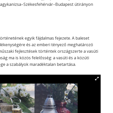
agykanizsa–Székesfehérvár–Budapest útirányon
örténetének egyik fájdalmas fejezete. A baleset
ülékenységére és az emberi tényező meghatározó
műszaki fejlesztések történtek országszerte a vasúti
ág ma is közös felelősség: a vasúti és a közúti
ége a szabályok maradéktalan betartása.