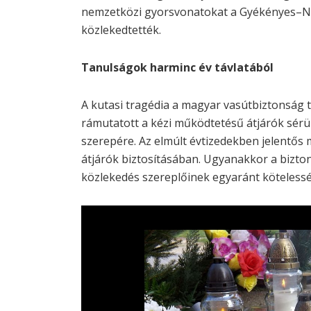
nemzetközi gyorsvonatokat a Gyékényes–N
közlekedtették.
Tanulságok harminc év távlatából
A kutasi tragédia a magyar vasútbiztonság t
rámutatott a kézi működtetésű átjárók sér
szerepére. Az elmúlt évtizedekben jelentős 
átjárók biztosításában. Ugyanakkor a biztons
közlekedés szereplőinek egyaránt köteless