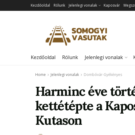
Kezdőoldal
Rólunk
Jelenlegi vonalak
Kaposvár
Megszű
Kezdőoldal
Rólunk
Jelenlegi vonalak
Home
Jelenlegi vonalak
Dombóvár-Gyékényes
Harminc éve törté
kettétépte a Kapo
Kutason