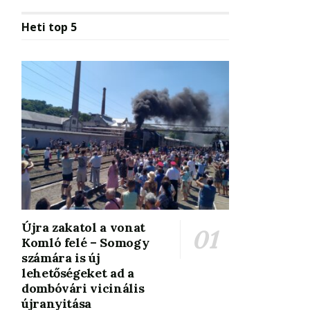
Heti top 5
Újra zakatol a vonat
Komló felé – Somogy
számára is új
lehetőségeket ad a
dombóvári vicinális
újranyitása