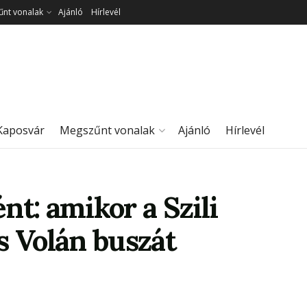
nt vonalak
Ajánló
Hírlevél
Kaposvár
Megszűnt vonalak
Ajánló
Hírlevél
nt: amikor a Szili
s Volán buszát