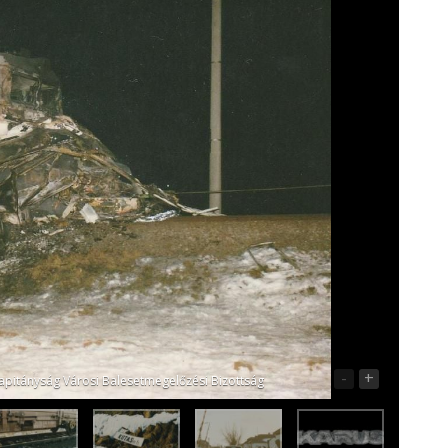
-
+
apitányság Városi Balesetmegelőzési Bizottság