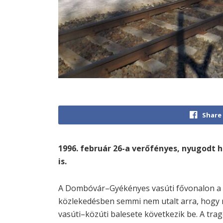
Share
1996. február 26-a verőfényes, nyugodt
is.
A Dombóvár–Gyékényes vasúti fővonalon a f
közlekedésben semmi nem utalt arra, hogy 
vasúti–közúti balesete következik be. A tra