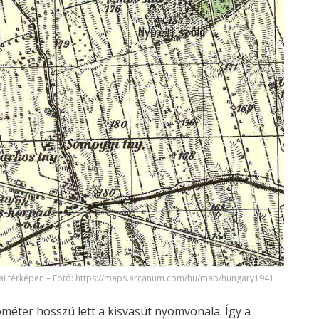
i térképen – Fotó: https://maps.arcanum.com/hu/map/hungary1941
lométer hosszú lett a kisvasút nyomvonala. Így a