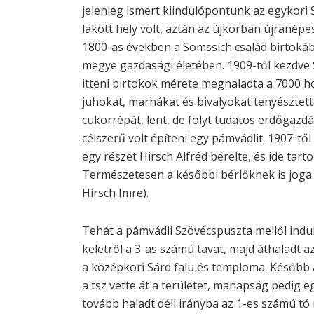
jelenleg ismert kiindulópontunk az egykori
lakott hely volt, aztán az újkorban újranépe
1800-as években a Somssich család birtokába
megye gazdasági életében. 1909-től kezdve S
itteni birtokok mérete meghaladta a 7000 ho
juhokat, marhákat és bivalyokat tenyészte
cukorrépát, lent, de folyt tudatos erdőgazdá
célszerű volt építeni egy pámvádlit. 1907-t
egy részét Hirsch Alfréd bérelte, és ide tart
Természetesen a későbbi bérlőknek is joga v
Hirsch Imre).
Tehát a pámvádli Szövécspuszta mellől indult,
keletről a 3-as számú tavat, majd áthaladt a
a középkori Sárd falu és temploma. Később 
a tsz vette át a területet, manapság pedig 
tovább haladt déli irányba az 1-es számú tó