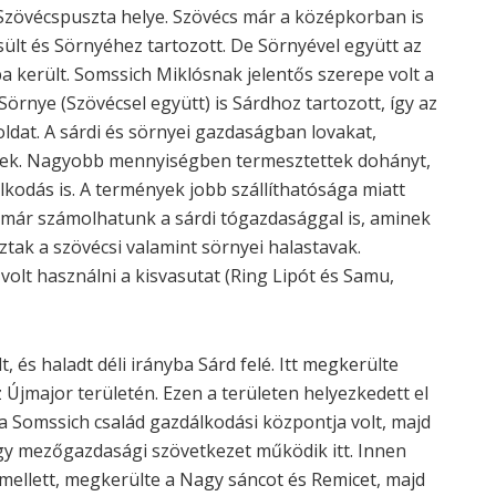
 Szövécspuszta helye. Szövécs már a középkorban is
sült és Sörnyéhez tartozott. De Sörnyével együtt az
 került. Somssich Miklósnak jelentős szerepe volt a
örnye (Szövécsel együtt) is Sárdhoz tartozott, így az
ldat. A sárdi és sörnyei gazdaságban lovakat,
ttek. Nagyobb mennyiségben termesztettek dohányt,
lkodás is. A termények jobb szállíthatósága miatt
ől már számolhatunk a sárdi tógazdasággal is, aminek
oztak a szövécsi valamint sörnyei halastavak.
olt használni a kisvasutat (Ring Lipót és Samu,
 és haladt déli irányba Sárd felé. Itt megkerülte
z Újmajor területén. Ezen a területen helyezkedett el
a Somssich család gazdálkodási központja volt, majd
egy mezőgazdasági szövetkezet működik itt. Innen
 mellett, megkerülte a Nagy sáncot és Remicet, majd