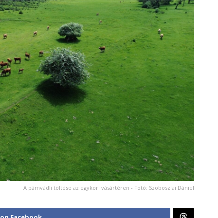
A pámvádli töltése az egykori vásártéren - Fotó: Szoboszlai Dániel
 on Facebook