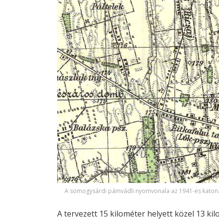
A somogysárdi pámvádli nyomvonala az 1941-es katona
A tervezett 15 kilométer helyett közel 13 ki