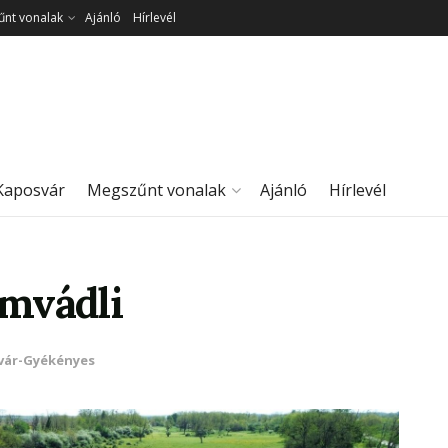
nt vonalak
Ajánló
Hírlevél
Kaposvár
Megszűnt vonalak
Ajánló
Hírlevél
mvádli
ár-Gyékényes