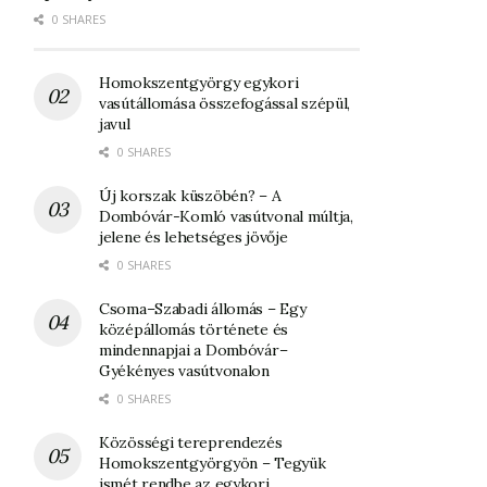
0 SHARES
Homokszentgyörgy egykori
vasútállomása összefogással szépül,
javul
0 SHARES
Új korszak küszöbén? – A
Dombóvár-Komló vasútvonal múltja,
jelene és lehetséges jövője
0 SHARES
Csoma–Szabadi állomás – Egy
középállomás története és
mindennapjai a Dombóvár–
Gyékényes vasútvonalon
0 SHARES
Közösségi tereprendezés
Homokszentgyörgyön – Tegyük
ismét rendbe az egykori