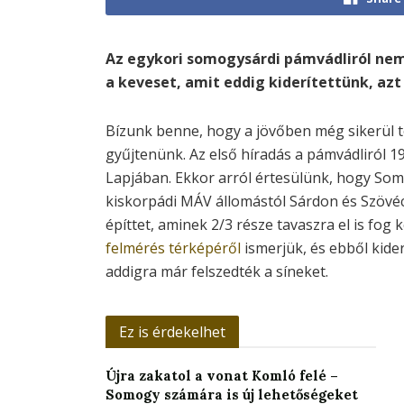
Az egykori somogysárdi pámvádliról nem 
a keveset, amit eddig kiderítettünk, az
Bízunk benne, hogy a jövőben még sikerül t
gyűjtenünk. Az első híradás a pámvádliról 
Lapjában. Ekkor arról értesülünk, hogy Som
kiskorpádi MÁV állomástól Sárdon és Szövé
építtet, aminek 2/3 része tavaszra el is fog
felmérés térképéről
ismerjük, és ebből kide
addigra már felszedték a síneket.
Ez is érdekelhet
Újra zakatol a vonat Komló felé –
Somogy számára is új lehetőségeket