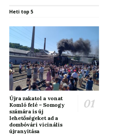
Heti top 5
Újra zakatol a vonat
Komló felé – Somogy
számára is új
lehetőségeket ad a
dombóvári vicinális
újranyitása