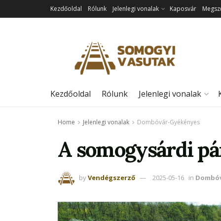
Kezdőoldal
Rólunk
Jelenlegi vonalak
Kaposvár
Megszű
Kezdőoldal
Rólunk
Jelenlegi vonalak
Home
Jelenlegi vonalak
Dombóvár-Gyékényes
A somogysárdi pá
by
Vendégszerző
2025-05-16
in
Dombóv