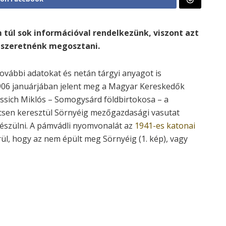
túl sok információval rendelkezünk, viszont azt
t szeretnénk megosztani.
ovábbi adatokat és netán tárgyi anyagot is
1906 januárjában jelent meg a Magyar Kereskedők
ssich Miklós – Somogysárd földbirtokosa – a
csen keresztül Sörnyéig mezőgazdasági vasutat
 készülni. A pámvádli nyomvonalát az
1941-es katonai
rül, hogy az nem épült meg Sörnyéig (1. kép), vagy