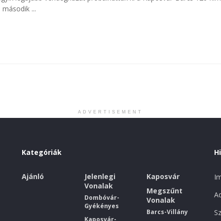
 második ...
ADVERTISEMENT
Kategóriák
H
Ajánló
Jelenlegi
Kaposvár
I
Vonalak
Megszűnt
Ad
Dombóvár-
Vonalak
Gyékényes
Barcs-Villány
Sz
Kaposvár-