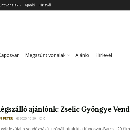
nt vonalak
Ajánló
Hírlevél
Kaposvár
Megszűnt vonalak
Ajánló
Hírlevél
égszálló ajánlónk: Zselic Gyöngye Vend
I PÉTER
2025-10-30
0
egyik legújabb vendégházát próbálhattuk ki a Kaposvár-Barcs 120 film