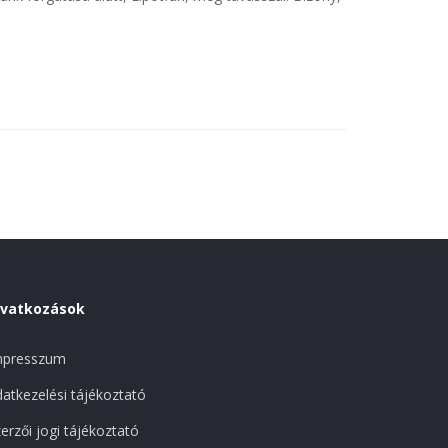
ivatkozások
mpresszum
atkezelési tájékoztató
erzői jogi tájékoztató