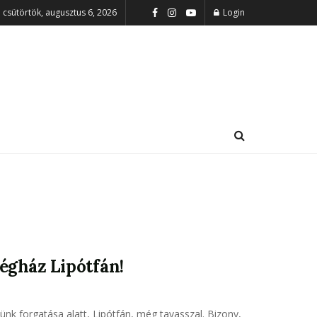
csütörtök, augusztus 6, 2026
Login
égház Lipótfán!
ünk forgatása alatt, Lipótfán, még tavasszal. Bizony,