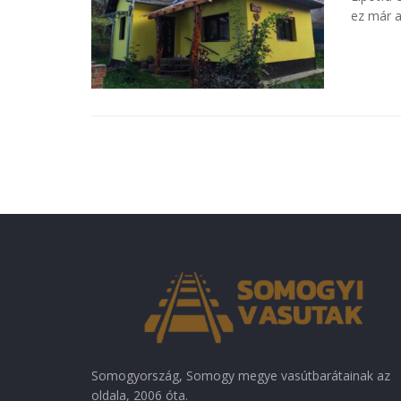
ez már a
Somogyország, Somogy megye vasútbarátainak az
oldala, 2006 óta.