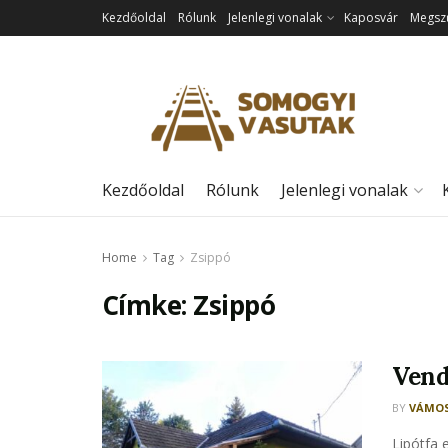
Kezdőoldal
Rólunk
Jelenlegi vonalak
Kaposvár
Megszű
Kezdőoldal
Rólunk
Jelenlegi vonalak
Home
Tag
Zsippó
Címke:
Zsippó
Vend
BY
VÁMOS
Lipótfa 