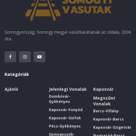
Somogyország, Somogy megye vasútbarátainak az oldala, 2006
óta.
Kategóriák
Ajánló
Jelenlegi Vonalak
Kaposvár
Dombóvár-
Megszűnt
Gyékényes
Vonalak
Kaposvár-Fonyód
Barcs-Villány
Kaposvár-Siófok
Kaposvár-Barcs
Pécs-Gyékényes
Kaposvár-Szigetvár
Somogyszob-
Nagyatád-Barcs