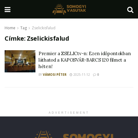
Home
Tag
Zselickisfalud
Címke:
Zselickisfalud
Premier a ZSELICtv-n: Ezen időpontokban
láthatod a KAPOSVÁR-BARCS 120 filmet a
héten!
BY
VÁMOSI PÉTER
2025-11-12
0
ADVERTISEMENT