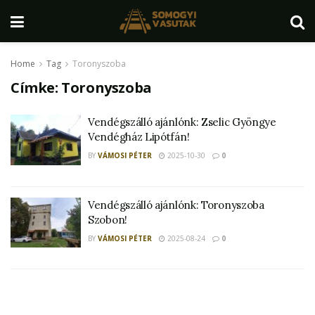
Home
Tag
Toronyszoba
Címke:
Toronyszoba
Vendégszálló ajánlónk: Zselic Gyöngye
Vendégház Lipótfán!
BY
VÁMOSI PÉTER
2025-10-30
0
Vendégszálló ajánlónk: Toronyszoba
Szobon!
BY
VÁMOSI PÉTER
2025-08-24
0