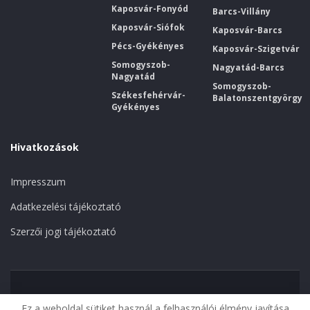
Kaposvár-Fonyód
Barcs-Villány
Kaposvár-Siófok
Kaposvár-Barcs
Pécs-Gyékényes
Kaposvár-Szigetvár
Somogyszob-
Nagyatád-Barcs
Nagyatád
Somogyszob-
Székesfehérvár-
Balatonszentgyörgy
Gyékényes
Hivatkozások
Impresszum
Adatkezelési tájékoztató
Szerzői jogi tájékoztató
Kezdőoldal
Megszűnt vonalak
Kaposvár
Ez a weboldal sütiket használ a felhasználói élmény javítása