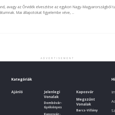
nd, avagy az Őrvidék elvesztése az egykori Nagy-Magyarországból tal
átumnak. Mai állapotokat figyelembe véve, ...
ADVERTISEMENT
Kategóriák
H
Ajánló
Jelenlegi
Kaposvár
I
Vonalak
Megszűnt
Ad
Dombóvár-
Vonalak
Gyékényes
Barcs-Villány
Sz
Kaposvár-