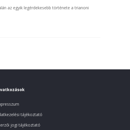
án az egyik legérdekesebb története a trianoni
ivatkozások
mpresszum
atkezelési tájékoztató
erzői jogi tájékoztató