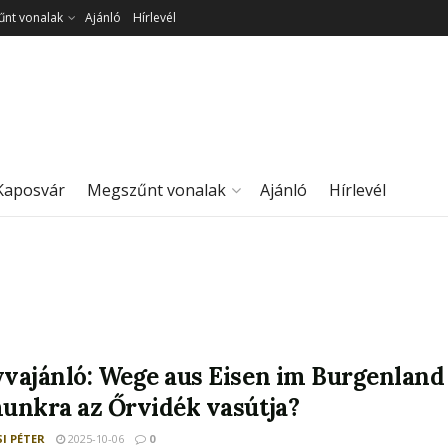
nt vonalak
Ajánló
Hírlevél
Kaposvár
Megszűnt vonalak
Ajánló
Hírlevél
vajánló: Wege aus Eisen im Burgenland
unkra az Őrvidék vasútja?
I PÉTER
2025-10-06
0