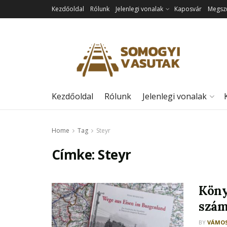
Kezdőoldal
Rólunk
Jelenlegi vonalak
Kaposvár
Megszű
Kezdőoldal
Rólunk
Jelenlegi vonalak
Home
Tag
Steyr
Címke:
Steyr
Köny
szám
BY
VÁMOS