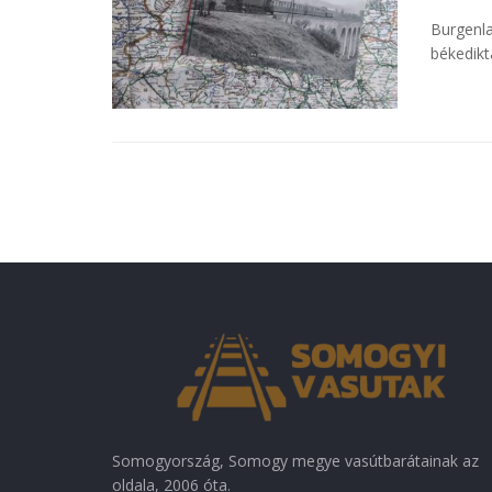
Burgenla
békedikt
Somogyország, Somogy megye vasútbarátainak az
oldala, 2006 óta.