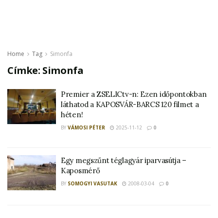
Home
Tag
Simonfa
Címke:
Simonfa
Premier a ZSELICtv-n: Ezen időpontokban
láthatod a KAPOSVÁR-BARCS 120 filmet a
héten!
BY
VÁMOSI PÉTER
2025-11-12
0
Egy megszűnt téglagyár iparvasútja –
Kaposmérő
BY
SOMOGYI VASUTAK
2008-03-04
0