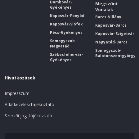
Dombóvár-
Megszűnt
Gyékényes
Vonalak
Kaposvár-Fonyód
Barcs-Villány
Kaposvár-Siófok
Kaposvár-Barcs
Pécs-Gyékényes
Kaposvár-Szigetvár
Somogyszob-
Nagyatád-Barcs
Nagyatád
Somogyszob-
Székesfehérvár-
Balatonszentgyörgy
Gyékényes
Hivatkozások
Impresszum
Adatkezelési tájékoztató
Szerzői jogi tájékoztató