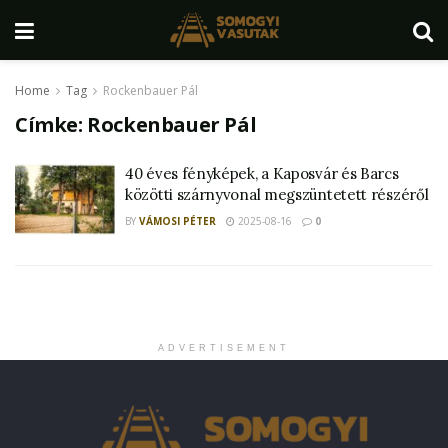
Home
Tag
Rockenbauer Pál
Címke:
Rockenbauer Pál
40 éves fényképek, a Kaposvár és Barcs
közötti szárnyvonal megszüntetett részéről
BY
VÁMOSI PÉTER
2025-08-16
0
ADVERTISEMENT