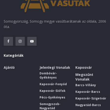
Somogyország, Somogy megye vasútbarátainak az oldala, 2006
óta.
Kategóriák
Ajánló
Jelenlegi Vonalak
Kaposvár
Dombóvár-
Megszűnt
Gyékényes
Vonalak
Kaposvár-Fonyód
Barcs-Villány
Kaposvár-Siófok
Kaposvár-Barcs
Pécs-Gyékényes
Kaposvár-Szigetvár
Somogyszob-
Nagyatád-Barcs
Nagyatád