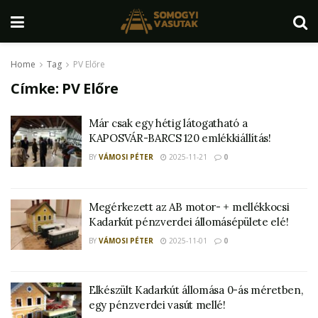
Home
Tag
PV Előre
Címke:
PV Előre
Már csak egy hétig látogatható a
KAPOSVÁR-BARCS 120 emlékkiállítás!
BY
VÁMOSI PÉTER
2025-11-21
0
Megérkezett az AB motor- + mellékkocsi
Kadarkút pénzverdei állomásépülete elé!
BY
VÁMOSI PÉTER
2025-11-01
0
Elkészült Kadarkút állomása 0-ás méretben,
egy pénzverdei vasút mellé!