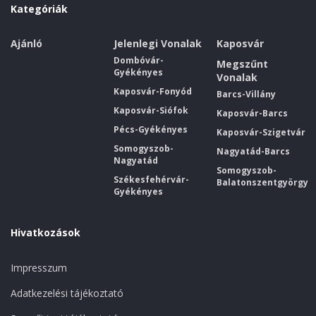
Kategóriák
Ajánló
Jelenlegi Vonalak
Kaposvár
Dombóvár-
Megszűnt
Gyékényes
Vonalak
Kaposvár-Fonyód
Barcs-Villány
Kaposvár-Siófok
Kaposvár-Barcs
Pécs-Gyékényes
Kaposvár-Szigetvár
Somogyszob-
Nagyatád-Barcs
Nagyatád
Somogyszob-
Székesfehérvár-
Balatonszentgyörgy
Gyékényes
Hivatkozások
Impresszum
Adatkezelési tájékoztató