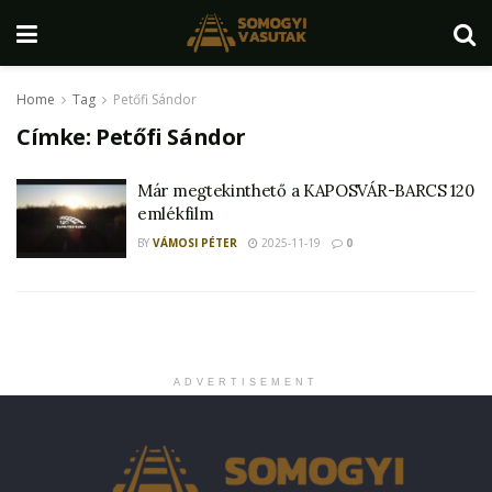
Home
Tag
Petőfi Sándor
Címke:
Petőfi Sándor
Már megtekinthető a KAPOSVÁR-BARCS 120
emlékfilm
BY
VÁMOSI PÉTER
2025-11-19
0
ADVERTISEMENT