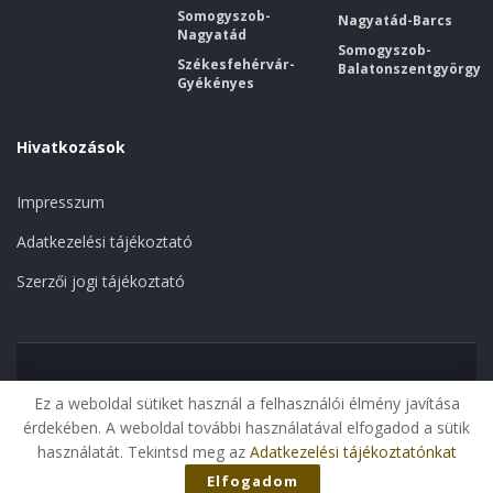
Somogyszob-
Nagyatád-Barcs
Nagyatád
Somogyszob-
Székesfehérvár-
Balatonszentgyörgy
Gyékényes
Hivatkozások
Impresszum
Adatkezelési tájékoztató
Szerzői jogi tájékoztató
Kezdőoldal
Megszűnt vonalak
Kaposvár
Ez a weboldal sütiket használ a felhasználói élmény javítása
Jelenlegi vonalak
érdekében. A weboldal további használatával elfogadod a sütik
használatát. Tekintsd meg az
Adatkezelési tájékoztatónkat
© 2025 SomogyiVasutak.hu
Elfogadom