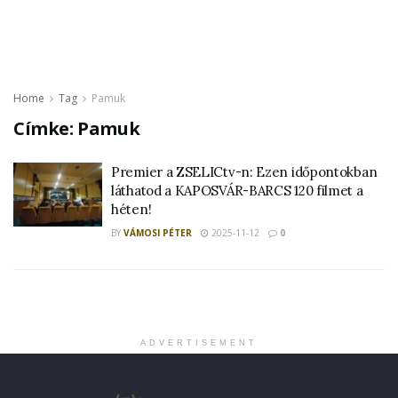
Home
Tag
Pamuk
Címke:
Pamuk
Premier a ZSELICtv-n: Ezen időpontokban
láthatod a KAPOSVÁR-BARCS 120 filmet a
héten!
BY
VÁMOSI PÉTER
2025-11-12
0
ADVERTISEMENT