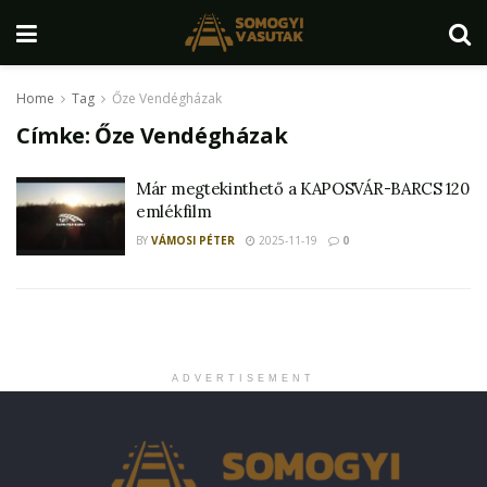
Home
Tag
Őze Vendégházak
Címke:
Őze Vendégházak
Már megtekinthető a KAPOSVÁR-BARCS 120
emlékfilm
BY
VÁMOSI PÉTER
2025-11-19
0
ADVERTISEMENT