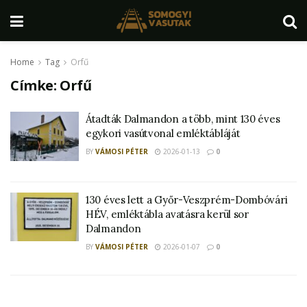
Home
Tag
Orfű
Címke:
Orfű
Átadták Dalmandon a több, mint 130 éves
egykori vasútvonal emléktábláját
BY
VÁMOSI PÉTER
2026-01-13
0
130 éves lett a Győr-Veszprém-Dombóvári
HÉV, emléktábla avatásra kerül sor
Dalmandon
BY
VÁMOSI PÉTER
2026-01-07
0