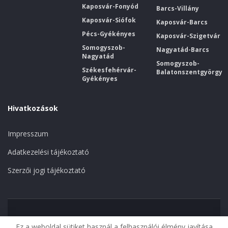
Kaposvár-Fonyód
Barcs-Villány
Kaposvár-Siófok
Kaposvár-Barcs
Pécs-Gyékényes
Kaposvár-Szigetvár
Somogyszob-
Nagyatád-Barcs
Nagyatád
Somogyszob-
Székesfehérvár-
Balatonszentgyörgy
Gyékényes
Hivatkozások
Impresszum
Adatkezelési tájékoztató
Szerzői jogi tájékoztató
Kezdőoldal
Megszűnt vonalak
Kaposvár
Ez a weboldal sütiket használ a felhasználói élmény javítása