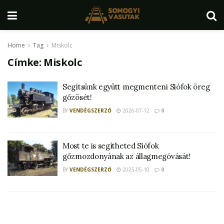
Home
Tag
Miskolc
Címke:
Miskolc
Segítsünk együtt megmenteni Siófok öreg
gőzösét!
BY
VENDÉGSZERZŐ
2026-07-12
0
Most te is segítheted Siófok
gőzmozdonyának az állagmegóvását!
BY
VENDÉGSZERZŐ
2025-05-10
0