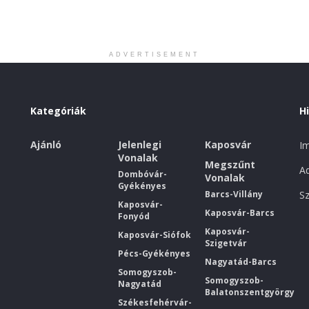
ADVERTISEMENT
Kategóriák
H
Ajánló
Jelenlegi
Kaposvár
I
Vonalak
Megszűnt
Ad
Dombóvár-
Vonalak
Gyékényes
Barcs-Villány
Sz
Kaposvár-
Kaposvár-Barcs
Fonyód
Kaposvár-
Kaposvár-Siófok
Szigetvár
Pécs-Gyékényes
Nagyatád-Barcs
Somogyszob-
Somogyszob-
Nagyatád
Balatonszentgyörgy
Székesfehérvár-