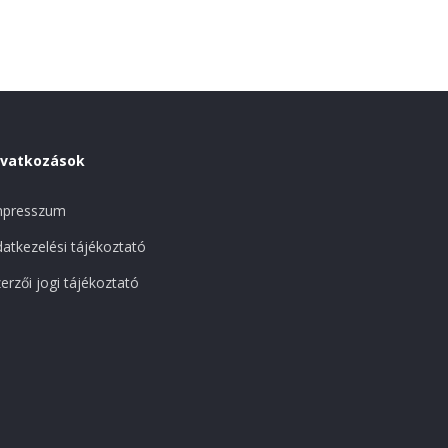
ivatkozások
mpresszum
atkezelési tájékoztató
erzői jogi tájékoztató