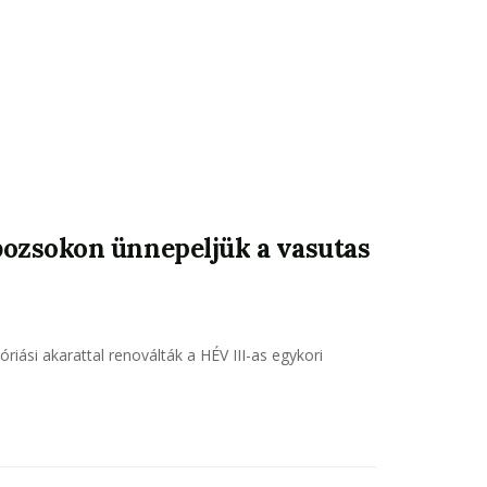
ozsokon ünnepeljük a vasutas
ási akarattal renoválták a HÉV III-as egykori