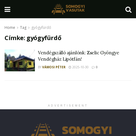
Home
Tag
gyógyfürdő
Címke:
gyógyfürdő
Vendégszálló ajánlónk: Zselic Gyöngye
Vendégház Lipótfán!
BY
VÁMOSI PÉTER
2025-10-30
0
ADVERTISEMENT