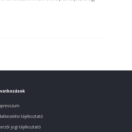
ivatkozások
mpresszum
atkezelési tájékoztató
erzői jogi tájékoztató