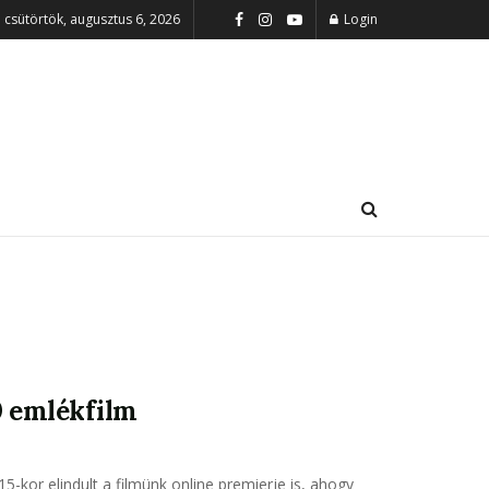
csütörtök, augusztus 6, 2026
Login
 emlékfilm
5-kor elindult a filmünk online premierje is, ahogy