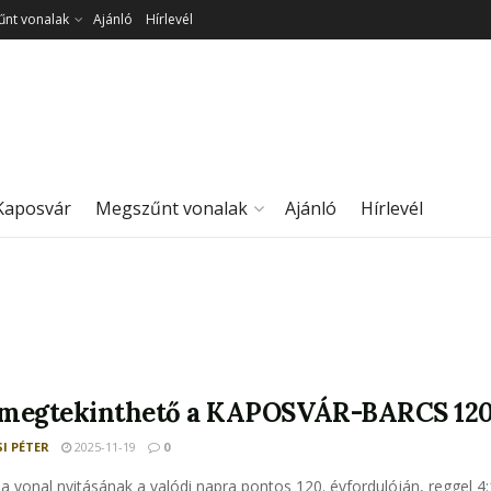
nt vonalak
Ajánló
Hírlevél
Kaposvár
Megszűnt vonalak
Ajánló
Hírlevél
megtekinthető a KAPOSVÁR-BARCS 120
I PÉTER
2025-11-19
0
a vonal nyitásának a valódi napra pontos 120. évfordulóján, reggel 4:1