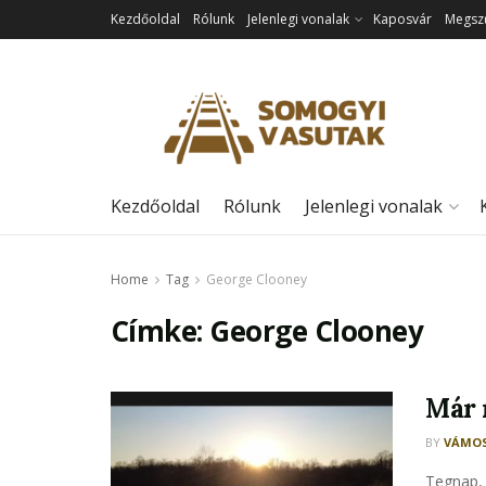
Kezdőoldal
Rólunk
Jelenlegi vonalak
Kaposvár
Megszű
Kezdőoldal
Rólunk
Jelenlegi vonalak
Home
Tag
George Clooney
Címke:
George Clooney
Már 
BY
VÁMOS
Tegnap, 