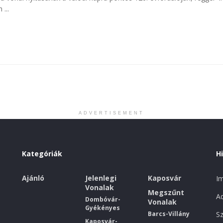
...
ADVERTISEMENT
Kategóriák
H
Ajánló
Jelenlegi
Kaposvár
I
Vonalak
Megszűnt
Ad
Dombóvár-
Vonalak
Gyékényes
Barcs-Villány
Sz
Kaposvár-