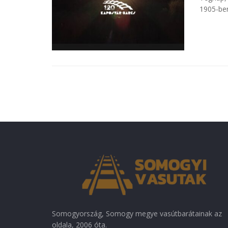
1905-ben 
Somogyország, Somogy megye vasútbarátainak az
oldala, 2006 óta.