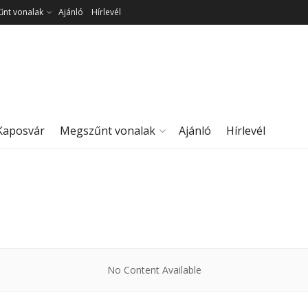
nt vonalak
Ajánló
Hírlevél
Kaposvár
Megszűnt vonalak
Ajánló
Hírlevél
No Content Available