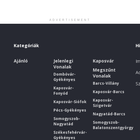
ADVERTISEMENT
Kategóriák
H
Ajánló
Jelenlegi
Kaposvár
I
Vonalak
Megszűnt
Ad
Dombóvár-
Vonalak
Gyékényes
Barcs-Villány
Sz
Kaposvár-
Kaposvár-Barcs
Fonyód
Kaposvár-
Kaposvár-Siófok
Szigetvár
Pécs-Gyékényes
Nagyatád-Barcs
Somogyszob-
Somogyszob-
Nagyatád
Balatonszentgyörgy
Székesfehérvár-
Gyékényes