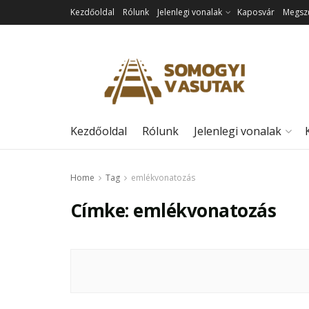
Kezdőoldal
Rólunk
Jelenlegi vonalak
Kaposvár
Megszű
Kezdőoldal
Rólunk
Jelenlegi vonalak
Home
Tag
emlékvonatozás
Címke:
emlékvonatozás