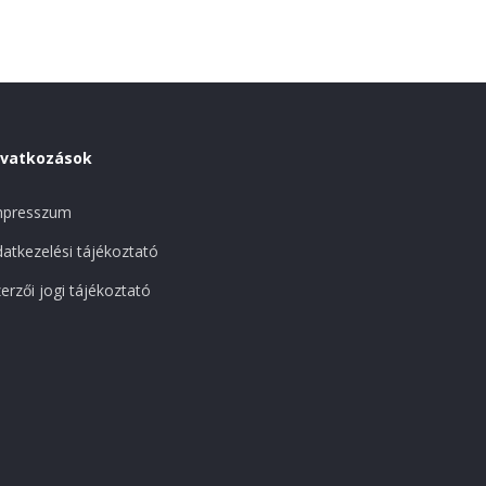
ivatkozások
mpresszum
atkezelési tájékoztató
erzői jogi tájékoztató