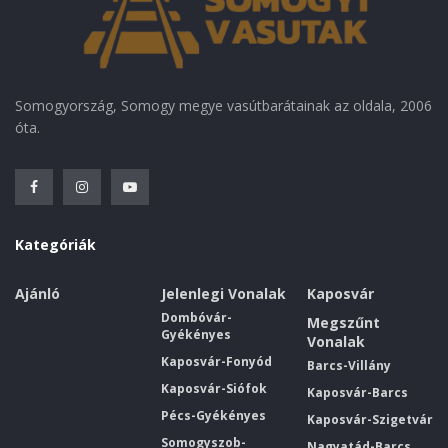
Somogyország, Somogy megye vasútbarátainak az oldala, 2006
óta.
Kategóriák
Ajánló
Jelenlegi Vonalak
Kaposvár
Dombóvár-
Megszűnt
Gyékényes
Vonalak
Kaposvár-Fonyód
Barcs-Villány
Kaposvár-Siófok
Kaposvár-Barcs
Pécs-Gyékényes
Kaposvár-Szigetvár
Somogyszob-
Nagyatád-Barcs