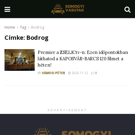
Home
Tag
Bodrog
Címke:
Bodrog
Premier a ZSELICtv-n: Ezen időpontokban
láthatod a KAPOSVÁR-BARCS 120 filmet a
héten!
BY
VÁMOSI PÉTER
2025-11-12
0
ADVERTISEMENT