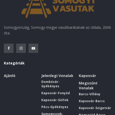
Somogyország, Somogy megye vasútbarátainak az oldala, 2006
óta.
Kategóriák
Ajánló
Jelenlegi Vonalak
Kaposvár
Dombóvár-
Megszűnt
Gyékényes
Vonalak
Kaposvár-Fonyód
Barcs-Villány
Kaposvár-Siófok
Kaposvár-Barcs
Pécs-Gyékényes
Kaposvár-Szigetvár
Somogyszob-
Nagyatád-Barcs