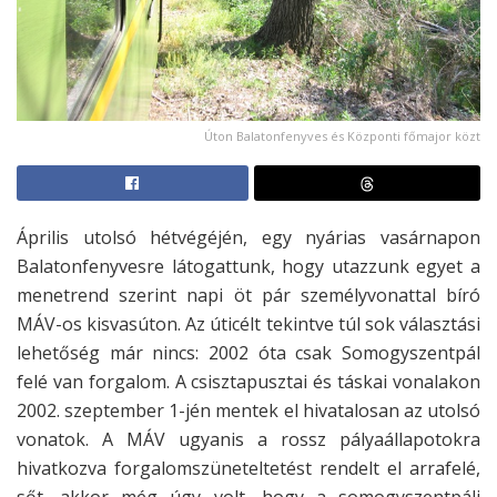
Úton Balatonfenyves és Központi főmajor közt
Április utolsó hétvégéjén, egy nyárias vasárnapon
Balatonfenyvesre látogattunk, hogy utazzunk egyet a
menetrend szerint napi öt pár személyvonattal bíró
MÁV-os kisvasúton. Az úticélt tekintve túl sok választási
lehetőség már nincs: 2002 óta csak Somogyszentpál
felé van forgalom. A csisztapusztai és táskai vonalakon
2002. szeptember 1-jén mentek el hivatalosan az utolsó
vonatok. A MÁV ugyanis a rossz pályaállapotokra
hivatkozva forgalomszüneteltetést rendelt el arrafelé,