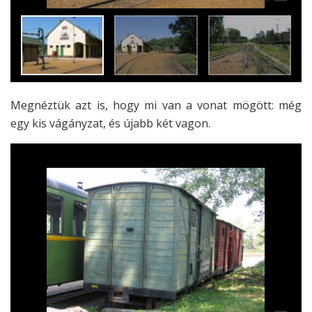
Megnéztük azt is, hogy mi van a vonat mögött: még
egy kis vágányzat, és újabb két vagon.