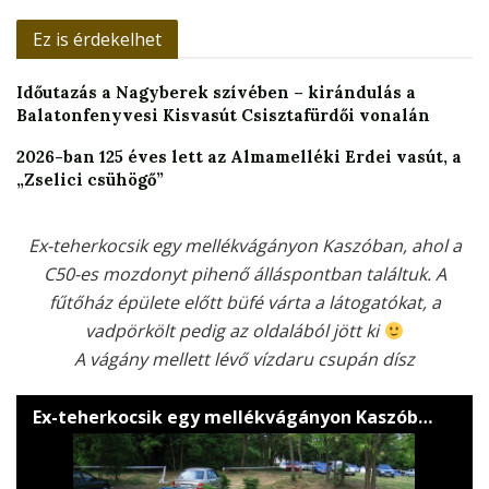
Ez is érdekelhet
Időutazás a Nagyberek szívében – kirándulás a
Balatonfenyvesi Kisvasút Csisztafürdői vonalán
2026-ban 125 éves lett az Almamelléki Erdei vasút, a
„Zselici csühögő”
Ex-teherkocsik egy mellékvágányon Kaszóban, ahol a
C50-es mozdonyt pihenő álláspontban találtuk. A
fűtőház épülete előtt büfé várta a látogatókat, a
vadpörkölt pedig az oldalából jött ki
A vágány mellett lévő vízdaru csupán dísz
Ex-teherkocsik egy mellékvágányon Kaszóban, ahol a C50-es mozdonyt pihenő álláspontban találtuk. A fűtőház épülete előtt büfé várta a látogatókat, a vadpörkölt pedig az oldalából jött ki