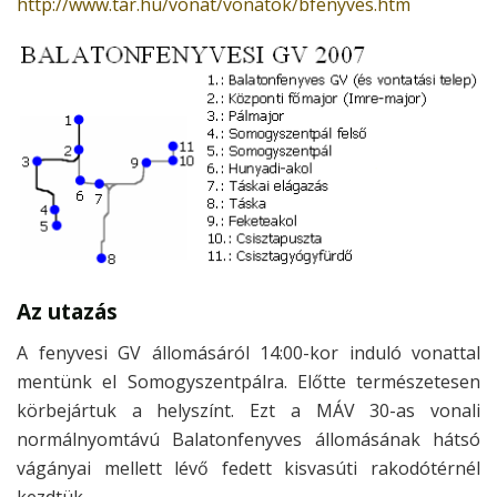
http://www.tar.hu/vonat/vonatok/bfenyves.htm
Az utazás
A fenyvesi GV állomásáról 14:00-kor induló vonattal
mentünk el Somogyszentpálra. Előtte természetesen
körbejártuk a helyszínt. Ezt a MÁV 30-as vonali
normálnyomtávú Balatonfenyves állomásának hátsó
vágányai mellett lévő fedett kisvasúti rakodótérnél
kezdtük.