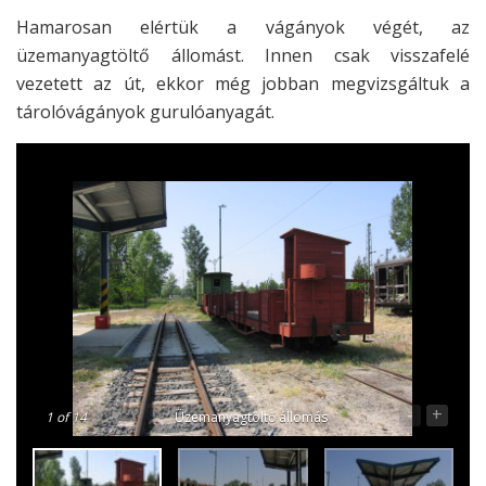
Hamarosan elértük a vágányok végét, az
üzemanyagtöltő állomást. Innen csak visszafelé
vezetett az út, ekkor még jobban megvizsgáltuk a
tárolóvágányok gurulóanyagát.
-
+
1
of 14
Üzemanyagtöltő állomás