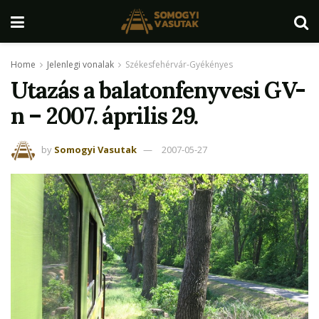
Home
Jelenlegi vonalak
Székesfehérvár-Gyékényes
Utazás a balatonfenyvesi GV-
n – 2007. április 29.
by
Somogyi Vasutak
2007-05-27