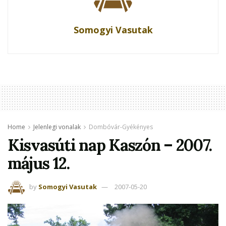
Somogyi Vasutak
Home
Jelenlegi vonalak
Dombóvár-Gyékényes
Kisvasúti nap Kaszón – 2007.
május 12.
by
Somogyi Vasutak
2007-05-20