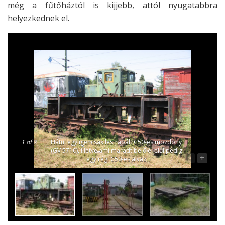
még a fűtőháztól is kijjebb, attól nyugatabbra
helyezkednek el.
1
of 7
Hátul egy igencsak lestrapált C50-es mozdony
(GV 5710), illetve ami maradt belőle, elől pedig
-
+
egy régi C50-es alváz