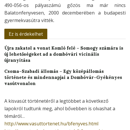
490-056-os pályaszámú gőzös ma már nincs
Balatonfenyvesen, 2000 decemberében a budapesti
gyermekvasútra vitték.
Ez is érdekelhet
Újra zakatol a vonat Komló felé – Somogy számára is
új lehetőségeket ad a dombóvári vicinális
újranyitása
Csoma–Szabadi állomás – Egy középállomás
története és mindennapjai a Dombóvár–Gyékényes
vasútvonalon
A kisvasút történetéről a legtöbbet a következő
lapokról tudtunk meg, ahol bővebben is olvashat a
témáról…
http://www.vasuttortenet.hu/bfenyves.html