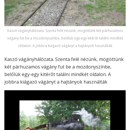
Kaszó vágányhálózata. Szenta felé nézünk, mögöttünk két párhuzamos
vágány fut be a mozdonyszínbe, belőlük egy-egy kitérőt találni mindkét
oldalon. A jobbra kiágazó vágányt a hajtányok használták
Kaszó vágányhálózata. Szenta felé nézünk, mögöttünk
két párhuzamos vágány fut be a mozdonyszínbe,
belőlük egy-egy kitérőt találni mindkét oldalon. A
jobbra kiágazó vágányt a hajtányok használták