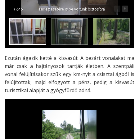
-
+
1
of 6
Hideg esetére is be voltunk biztosítva
Ezután ágazik ketté a kisvasút. A bezárt vonalakat ma
már csak a hajtányosok tartják életben. A szentpáli
vonal felújításakor szűk egy km-nyit a csisztai ágból is
felújítottak, majd elfogyott a pénz, pedig a kisvasút
turisztikai alapját a gyógyfürdő adná.