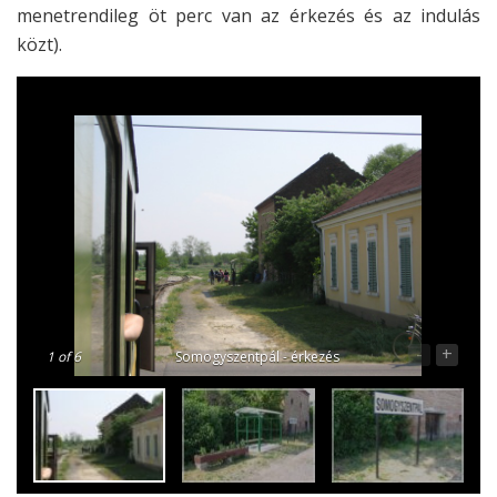
menetrendileg öt perc van az érkezés és az indulás
közt).
-
+
1
of 6
Somogyszentpál - érkezés