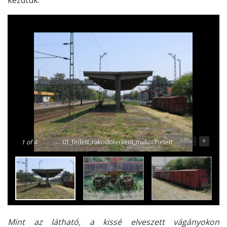
-
+
1
of 4
01_fedett_rakodoterkent_mukodhetett
Mint az látható, a kissé elveszett vágányokon