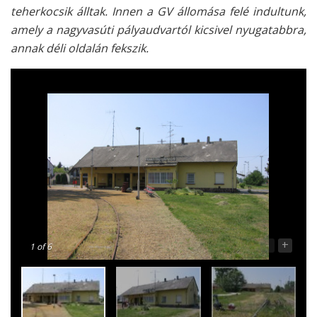
teherkocsik álltak. Innen a GV állomása felé indultunk,
amely a nagyvasúti pályaudvartól kicsivel nyugatabbra,
annak déli oldalán fekszik.
-
+
1
of 6