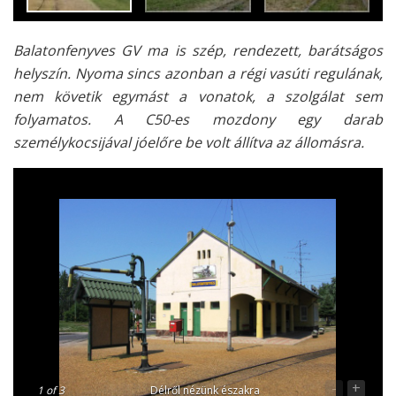
Balatonfenyves GV ma is szép, rendezett, barátságos
helyszín. Nyoma sincs azonban a régi vasúti regulának,
nem követik egymást a vonatok, a szolgálat sem
folyamatos. A C50-es mozdony egy darab
személykocsijával jóelőre be volt állítva az állomásra.
-
+
1
of 3
Délről nézünk északra