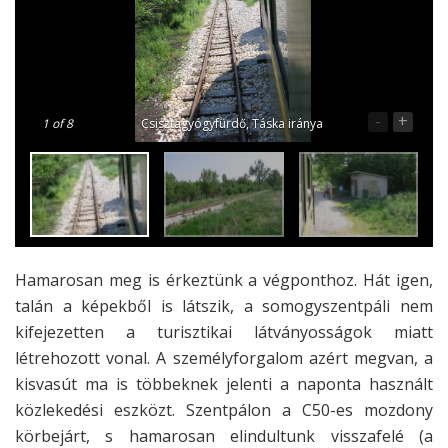
-
+
1
of 8
Csisztagyógyfürdő, Táska iránya
Hamarosan meg is érkeztünk a végponthoz. Hát igen,
talán a képekből is látszik, a somogyszentpáli nem
kifejezetten a turisztikai látványosságok miatt
létrehozott vonal. A személyforgalom azért megvan, a
kisvasút ma is többeknek jelenti a naponta használt
közlekedési eszközt. Szentpálon a C50-es mozdony
körbejárt, s hamarosan elindultunk visszafelé (a