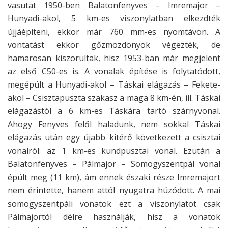
vasutat 1950-ben Balatonfenyves – Imremajor –
Hunyadi-akol, 5 km-es viszonylatban elkezdték
újjáépíteni, ekkor már 760 mm-es nyomtávon. A
vontatást ekkor gőzmozdonyok végezték, de
hamarosan kiszorultak, hisz 1953-ban már megjelent
az első C50-es is. A vonalak építése is folytatódott,
megépült a Hunyadi-akol – Táskai elágazás – Fekete-
akol – Csisztapuszta szakasz a maga 8 km-én, ill. Táskai
elágazástól a 6 km-es Táskára tartó szárnyvonal.
Ahogy Fenyves felől haladunk, nem sokkal Táskai
elágazás után egy újabb kitérő következett a csisztai
vonalról: az 1 km-es kundpusztai vonal. Ezután a
Balatonfenyves – Pálmajor – Somogyszentpál vonal
épült meg (11 km), ám ennek északi része Imremajort
nem érintette, hanem attól nyugatra húzódott. A mai
somogyszentpáli vonatok ezt a viszonylatot csak
Pálmajortól délre használják, hisz a vonatok