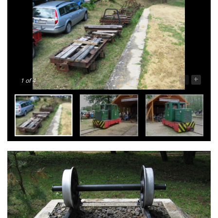
-
+
1
of 4