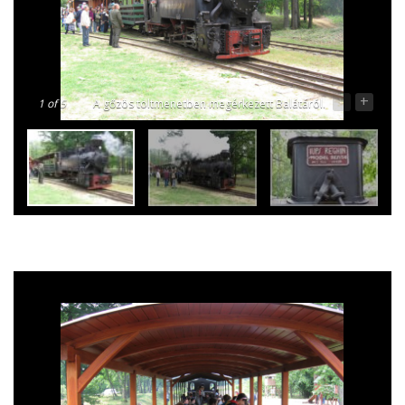
-
+
1
of 5
A gőzös toltmenetben megérkezett Balátáról.