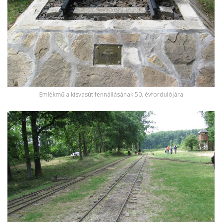
Emlékmű a kisvasút fennállásának 50. évfordulójára