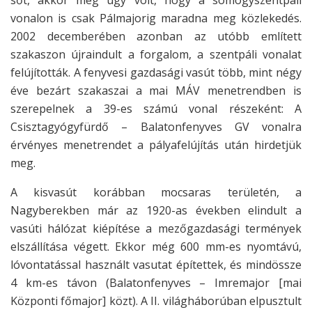
sőt, akkor még úgy volt, hogy a somogyszentpáli
vonalon is csak Pálmajorig maradna meg közlekedés.
2002 decemberében azonban az utóbb említett
szakaszon újraindult a forgalom, a szentpáli vonalat
felújították. A fenyvesi gazdasági vasút több, mint négy
éve bezárt szakaszai a mai MÁV menetrendben is
szerepelnek a 39-es számú vonal részeként: A
Csisztagyógyfürdő – Balatonfenyves GV vonalra
érvényes menetrendet a pályafelújítás után hirdetjük
meg.
A kisvasút korábban mocsaras területén, a
Nagyberekben már az 1920-as években elindult a
vasúti hálózat kiépítése a mezőgazdasági termények
elszállítása végett. Ekkor még 600 mm-es nyomtávú,
lóvontatással használt vasutat építettek, és mindössze
4 km-es távon (Balatonfenyves – Imremajor [mai
Központi főmajor] közt). A II. világháborúban elpusztult