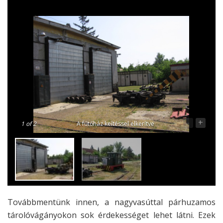
-
+
1
of 2
A fűtőház keítéssel elkerítve
Továbbmentünk innen, a nagyvasúttal párhuzamos
tárolóvágányokon sok érdekességet lehet látni. Ezek