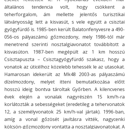
általános tendencia volt, hogy csökkent a
teherforgalom, ám mellette jelentős turisztikai
látványosság lett a kisvasút, s vele együtt a csisztai
gyógyfürdő is. 1985-ben került Balatonfenyvesre a 490-
056-os pályaszámú gőzmozdony, mely 1986-tól már
menetrend szerinti nosztalgiavonatot továbbított a
kisvasúton. 1987-ben megépült az 1 km hosszú
Csisztapuszta – Csisztagyógyfürdő szakasz, hogy a
vonatok az úticélhoz közelebb tehessék le az utasokat.
Hamarosan idekerült az Mk48 2003-as pályaszámú
dízelmozdony, melyet itteni bemutatkozása előtt
hosszú ideig bontva tároltak Győrben. A kilencvenes
évek elején a vonalak nagyrészén 15 km/h-ra
korlátozták a sebességeket (eredetileg a tehervonatok
12, a személyvonatok 25 km/h-val jártak). 1996-ban,
amíg a vonal gőzösét javításra vitték, nagycenki
kölcsön-gőzmozdony vontatta a nosztalgiavonatokat. A