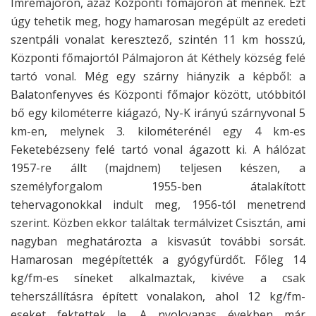
Imremajoron, azaz Központi főmajoron át mennek. Ezt
úgy tehetik meg, hogy hamarosan megépült az eredeti
szentpáli vonalat keresztező, szintén 11 km hosszú,
Központi főmajortól Pálmajoron át Kéthely község felé
tartó vonal. Még egy szárny hiányzik a képből: a
Balatonfenyves és Központi főmajor között, utóbbitól
bő egy kilométerre kiágazó, Ny-K irányú szárnyvonal 5
km-en, melynek 3. kilométerénél egy 4 km-es
Feketebézseny felé tartó vonal ágazott ki. A hálózat
1957-re állt (majdnem) teljesen készen, a
személyforgalom 1955-ben átalakított
tehervagonokkal indult meg, 1956-tól menetrend
szerint. Közben ekkor találtak termálvizet Csisztán, ami
nagyban meghatározta a kisvasút további sorsát.
Hamarosan megépítették a gyógyfürdőt. Főleg 14
kg/fm-es síneket alkalmaztak, kivéve a csak
teherszállításra épített vonalakon, ahol 12 kg/fm-
eseket fektettek le. A nyolcvanas években már