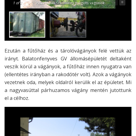
-
+
1
of 2
A szentpáli szerelvény mögötti vagonok
Ezután a fűtőház és a tárolóvágányok felé vettük az
irányt. Balatonfenyves GV állomásépületét deltaként
veszik körül a vágányok, a fűtőház innen nyugatra van
(ellentétes irányban a rakodótér volt). Azok a vágányok
vezetnek oda, melyek oldalról kerülik el az épületet. Mi
a nagyvasúttal párhuzamos vágány mentén jutottunk
el a célhoz.