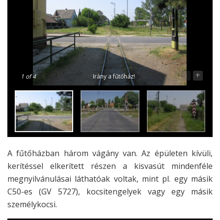
-
+
1
of 4
Irány a fűtőház!
A fűtőházban három vágány van. Az épületen kívüli,
kerítéssel elkerített részen a kisvasút mindenféle
megnyilvánulásai láthatóak voltak, mint pl. egy másik
C50-es (GV 5727), kocsitengelyek vagy egy másik
személykocsi.