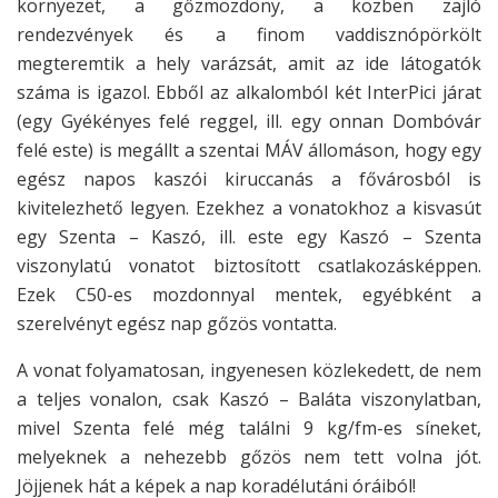
környezet, a gőzmozdony, a közben zajló
rendezvények és a finom vaddisznópörkölt
megteremtik a hely varázsát, amit az ide látogatók
száma is igazol. Ebből az alkalomból két InterPici járat
(egy Gyékényes felé reggel, ill. egy onnan Dombóvár
felé este) is megállt a szentai MÁV állomáson, hogy egy
egész napos kaszói kiruccanás a fővárosból is
kivitelezhető legyen. Ezekhez a vonatokhoz a kisvasút
egy Szenta – Kaszó, ill. este egy Kaszó – Szenta
viszonylatú vonatot biztosított csatlakozásképpen.
Ezek C50-es mozdonnyal mentek, egyébként a
szerelvényt egész nap gőzös vontatta.
A vonat folyamatosan, ingyenesen közlekedett, de nem
a teljes vonalon, csak Kaszó – Baláta viszonylatban,
mivel Szenta felé még találni 9 kg/fm-es síneket,
melyeknek a nehezebb gőzös nem tett volna jót.
Jöjjenek hát a képek a nap koradélutáni óráiból!