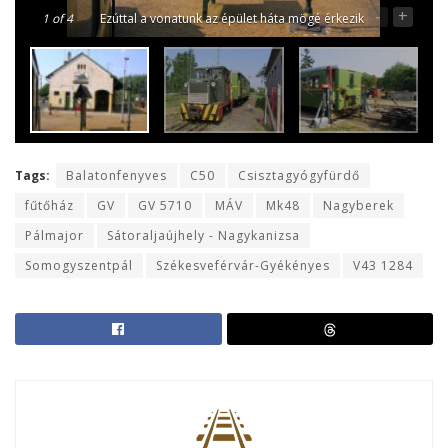
-
+
1
of 4
Ezúttal a vonatunk az épület háta mögé érkezik
Tags:
Balatonfenyves
C50
Csisztagyógyfürdő
fűtőház
GV
GV 5710
MÁV
Mk48
Nagyberek
Pálmajor
Sátoraljaújhely - Nagykanizsa
Somogyszentpál
Székesveférvár-Gyékényes
V43 1284