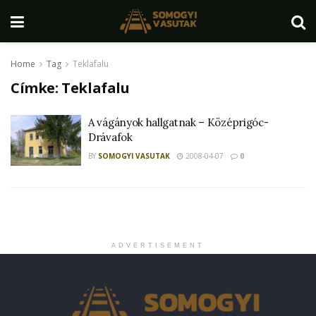
Home
Tag
Teklafalu
Címke:
Teklafalu
A vágányok hallgatnak – Középrigóc-
Drávafok
BY
SOMOGYI VASUTAK
2008-04-07
0
ADVERTISEMENT