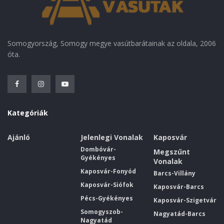
Somogyország, Somogy megye vasútbarátainak az oldala, 2006
óta.
Kategóriák
Ajánló
Jelenlegi Vonalak
Kaposvár
Dombóvár-
Megszűnt
Gyékényes
Vonalak
Kaposvár-Fonyód
Barcs-Villány
Kaposvár-Siófok
Kaposvár-Barcs
Pécs-Gyékényes
Kaposvár-Szigetvár
Somogyszob-
Nagyatád-Barcs
Nagyatád