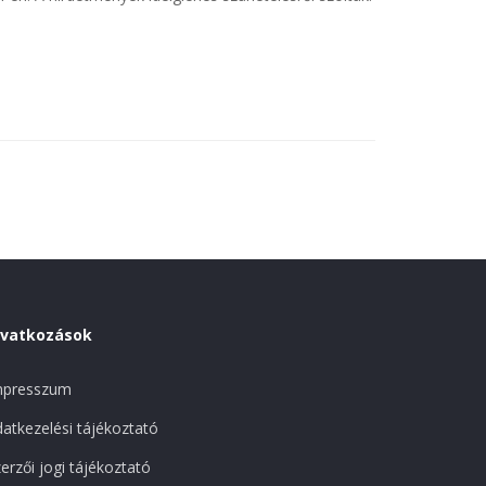
ivatkozások
mpresszum
atkezelési tájékoztató
erzői jogi tájékoztató