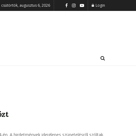
csütörtök, augusztus 6, 2026
Login
özt
4-én. A hirdetmények ideiglenes szünetelésről szóltak.