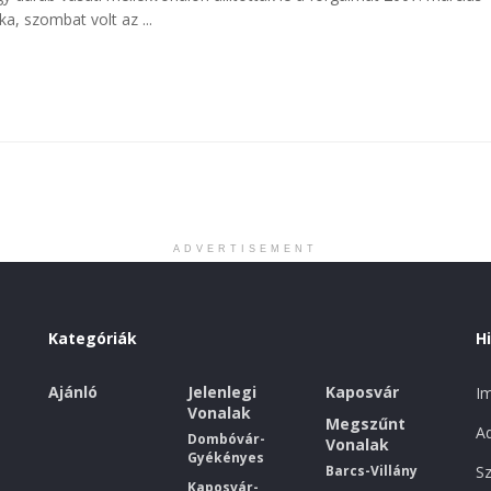
a, szombat volt az ...
ADVERTISEMENT
Kategóriák
H
Ajánló
Jelenlegi
Kaposvár
I
Vonalak
Megszűnt
Ad
Dombóvár-
Vonalak
Gyékényes
Barcs-Villány
Sz
Kaposvár-