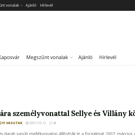
nt vonalak
Ajánló
Hírlevél
Kaposvár
Megszűnt vonalak
Ajánló
Hírlevél
jára személyvonattal Sellye és Villány k
YI VASUTAK
2007-03-12
0
y darab vasúti mellékvonalon állították le a forgalmat 2007. március 