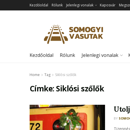
Kezdőoldal
Rólunk
Jelenlegi vonalak
Kaposvár
Megszű
Kezdőoldal
Rólunk
Jelenlegi vonalak
Home
Tag
Siklósi szőlők
Címke:
Siklósi szőlők
Utol
BY
SOMOG
Tizennég