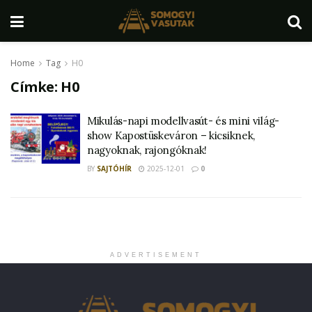
Home
Tag
H0
Címke:
H0
Mikulás-napi modellvasút- és mini világ-
show Kapostüskeváron – kicsiknek,
nagyoknak, rajongóknak!
BY
SAJTÓHÍR
2025-12-01
0
ADVERTISEMENT