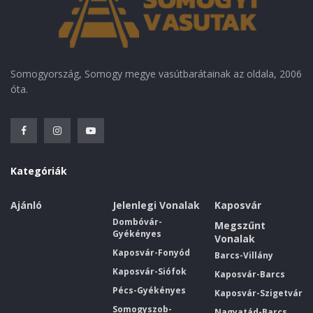
Somogyország, Somogy megye vasútbarátainak az oldala, 2006
óta.
Kategóriák
Ajánló
Jelenlegi Vonalak
Kaposvár
Dombóvár-
Megszűnt
Gyékényes
Vonalak
Kaposvár-Fonyód
Barcs-Villány
Kaposvár-Siófok
Kaposvár-Barcs
Pécs-Gyékényes
Kaposvár-Szigetvár
Somogyszob-
Nagyatád-Barcs