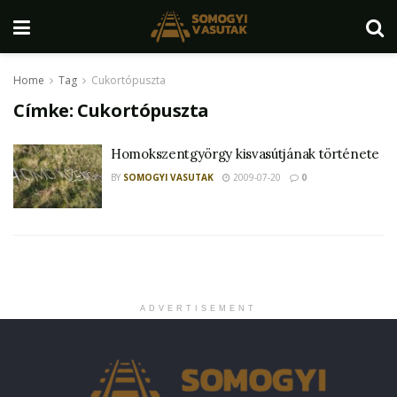
Home
Tag
Cukortópuszta
Címke:
Cukortópuszta
Homokszentgyörgy kisvasútjának története
BY
SOMOGYI VASUTAK
2009-07-20
0
ADVERTISEMENT