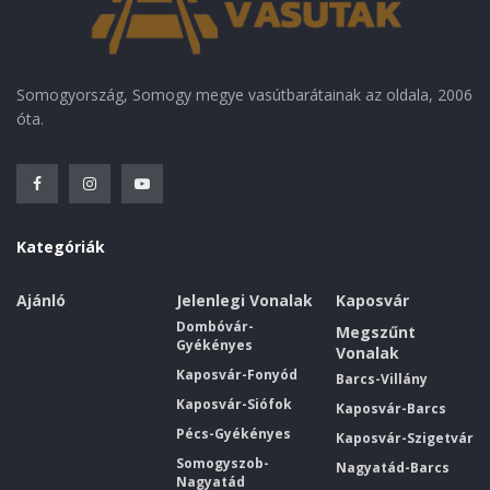
Somogyország, Somogy megye vasútbarátainak az oldala, 2006
óta.
Kategóriák
Ajánló
Jelenlegi Vonalak
Kaposvár
Dombóvár-
Megszűnt
Gyékényes
Vonalak
Kaposvár-Fonyód
Barcs-Villány
Kaposvár-Siófok
Kaposvár-Barcs
Pécs-Gyékényes
Kaposvár-Szigetvár
Somogyszob-
Nagyatád-Barcs
Nagyatád