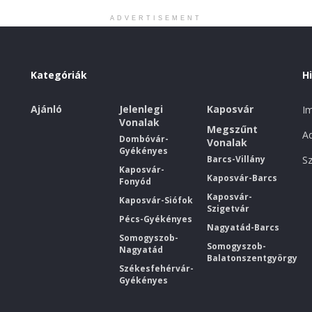
ADVERTISEMENT
Kategóriák
H
Ajánló
Jelenlegi
Kaposvár
I
Vonalak
Megszűnt
Ad
Dombóvár-
Vonalak
Gyékényes
Barcs-Villány
Sz
Kaposvár-
Kaposvár-Barcs
Fonyód
Kaposvár-
Kaposvár-Siófok
Szigetvár
Pécs-Gyékényes
Nagyatád-Barcs
Somogyszob-
Somogyszob-
Nagyatád
Balatonszentgyörgy
Székesfehérvár-
Gyékényes