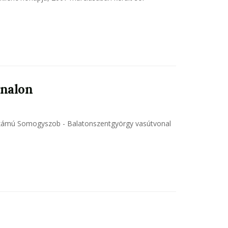
onalon
s számú Somogyszob - Balatonszentgyörgy vasútvonal