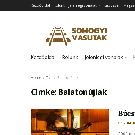
Kezdőoldal
Rólunk
Jelenlegi vonalak
Kaposvár
Megszű
Kezdőoldal
Rólunk
Jelenlegi vonalak
Home
Tag
Balatonújlak
Címke:
Balatonújlak
Búcs
BY
SOMOG
2009 dec