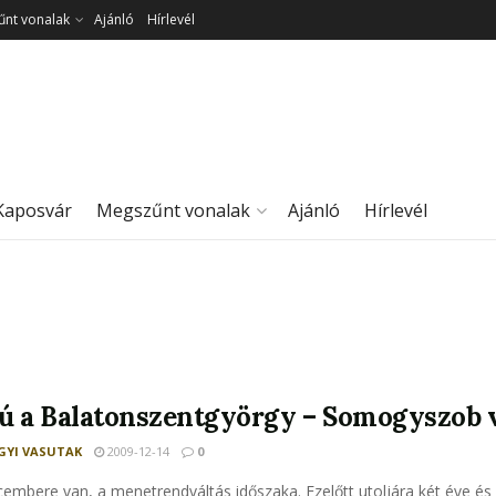
nt vonalak
Ajánló
Hírlevél
Kaposvár
Megszűnt vonalak
Ajánló
Hírlevél
ú a Balatonszentgyörgy – Somogyszob 
YI VASUTAK
2009-12-14
0
embere van, a menetrendváltás időszaka. Ezelőtt utoljára két éve és 