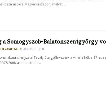
al-bezárásokra Magyarországon, melyet ...
g a Somogyszob-Balatonszentgyörgy v
YI VASUTAK
2008-05-18
0
onal aktuális helyzete Tavaly óta gyülekeznek a viharfelhők a 37-e
A 2007/2008-as menetrend ...