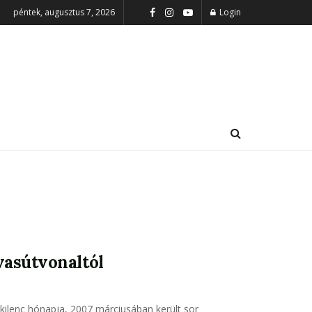
péntek, augusztus 7, 2026
Login
vasútvonaltól
kilenc hónapja, 2007 márciusában került sor