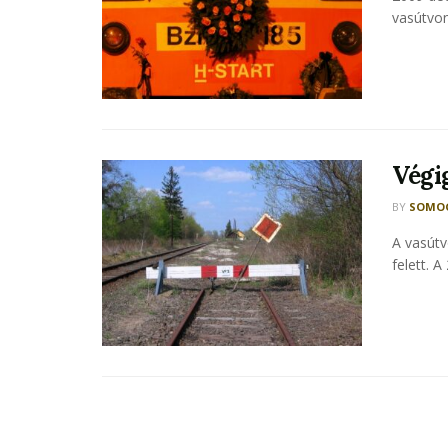
vasútvon
Végi
BY
SOMOG
A vasútv
felett. 